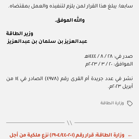
سابعا: يبلغ هذا القرار لمن يلزم لتنفيذه والعمل بمقتضاه.
والله الموفق.
وزير الطاقة
عبدالعزيز بن سلمان بن عبدالعزيز
صدر في: ٢٨ / ٨ / ١٤٤٤هـ
الموافق: ٢٠ / ٣ / ٢٠٢٣م
نشر في عدد جريدة أم القرى رقم (٤٩٧٨) الصادر في ١٤ من
أبريل ٢٠٢٣م.
وزارة الطاقة
الوسوم
←
وزارة الطاقة: قرار رقم (٢٩٠٤/٤٤٠٢٠١) نزع ملكية من أجل