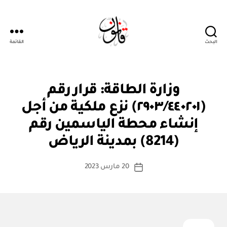
البحث
القائمة
قانون
ق
التصنيفات
وزارة الطاقة: قرار رقم
ر
ار
(٢٩٠٣/٤٤٠٢٠١) نزع ملكية من أجل
و
زا
إنشاء محطة الياسمين رقم
بو
ر
ا
ي
(8214) بمدينة الرياض
س
ط
كاتب
20 مارس 2023
ة
تاريخ
المقالة
ad
المقالة
m
in