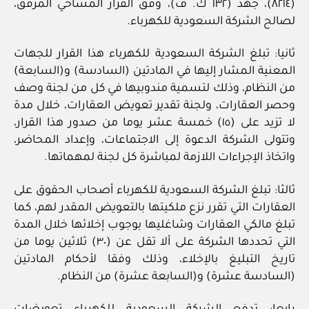
(٨٢١٤)، جهد (١٣٢ ك. ف)، وفق القرار المساحي المرفق،
لصالح الشركة السعودية للكهرباء.
ثانيا: تبلغ الشركة السعودية للكهرباء هذا القرار للجهات
المعنية المشار إليها في المادتين (السادسة) و(السابعة)
من النظام، وذلك لتسمية مندوبيها في كل من لجنة وصف
وحصر العقارات، ولجنة تقدير تعويض العقارات، خلال مدة
لا تزيد على (١٥) خمسة عشر يوما من صدور هذا القرار،
وتتولى الشركة الدعوة إلى الاجتماعات، وإعداد المحاضر،
واتخاذ الإجراءات اللازمة لمباشرة كل لجنة لمهماتها.
ثالثا: تبلغ الشركة السعودية للكهرباء أصحاب الحقوق على
العقارات التي تقرر نزع ملكيتها بالتعويض المقدر لهم، كما
تبلغ مالكي العقارات وشاغليها بوجوب إخلائها خلال المدة
التي تحددها الشركة على ألا تقل عن (٣٠) ثلاثين يوما من
تاريخ التبليغ بالإخلاء، وذلك وفقا لأحكام المادتين
(السادسة عشرة) و(السابعة عشرة) من النظام.