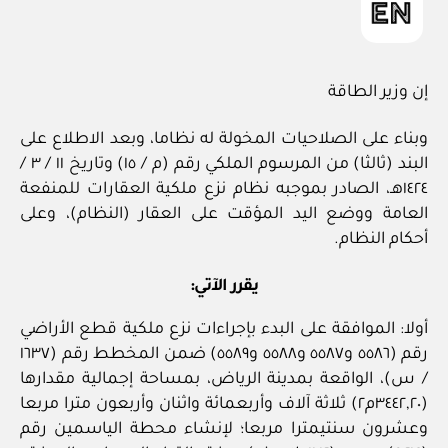
إن وزير الطاقة
وبناء على الصلاحيات المخولة له نظاما، وبعد الاطلاع على
البند (ثالثا) من المرسوم الملكي رقم (م / ١٥) وتاريخ ١١ / ٣ /
١٤٢٤هـ، الصادر بموجبه نظام نزع ملكية العقارات للمنفعة
العامة ووضع اليد المؤقت على العقار (النظام)، وعلى
أحكام النظام.
يقرر الآتي:
أولا: الموافقة على البدء بإجراءات نزع ملكية قطع الأراضي
رقم (٥٥٨٦ و٥٥٨٧ و٥٥٨٨ و٥٥٨٩) ضمن المخطط رقم (١٦٣٧
/ س)، الواقعة بمدينة الرياض، بمساحة إجمالية مقدارها
(٣٤٤٢,٢٠م٢) ثلاثة آلاف وأربعمائة واثنان وأربعون مترا مربعا
وعشرون سنتيمترا مربعا؛ لإنشاء محطة الياسمين رقم