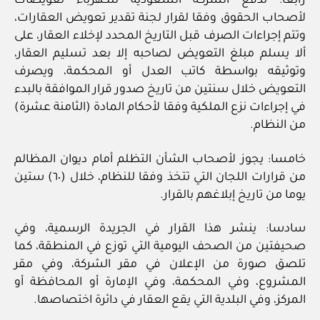
رابعا: تدفع الشركة السعودية للكهرباء تعويضات
لأصحاب الحقوق وفقا لقرار لجنة تقدير تعويض العقارات،
وتتم إجراءات الصرف قبل التاريخ المحدد لإخلاء العقار، على
ألا يسلم مبلغ التعويض لصاحبه إلا بعد تسليم العقار،
وتوثيقه بواسطة كاتب العدل أو المحكمة، ويصرف
التعويض خلال سنتين من تاريخ صدور قرار الموافقة بالبدء
في إجراءات نزع الملكية وفقا لأحكام المادة (الثامنة عشرة)
من النظام.
خامسا: يجوز لأصحاب الشأن التظلم أمام ديوان المظالم
من قرارات اللجان التي تتخذ وفقا للنظام، خلال (٦٠) ستين
يوما من تاريخ إبلاغهم بالقرار.
سادسا: ينشر هذا القرار في الجريدة الرسمية، وفي
صحيفتين من الصحف اليومية التي توزع في المنطقة، كما
تلصق صورة من الإعلان في مقر الشركة، وفي مقر
المشروع، وفي المحكمة، وفي الإمارة أو المحافظة أو
المركز، وفي البلدية التي يقع العقار في دائرة اختصاصها.