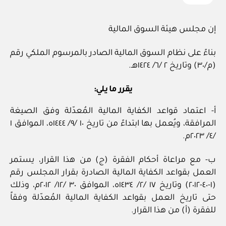
إن مجلس هيئة السوق المالية
بناءً على نظام السوق المالية الصادر بالمرسوم الملكي رقم
(م/٣٠) وتاريخ ٢ /٦/ ١٤٢٤هـ.
يقرر ما يلي:
أ- اعتماد قواعد الكفاية المالية المُعدّلة وفق الصيغة
المرافقة، ويُعمل بها ابتداءً من تاريخ ١٠ /٩/ ١٤٤٤ه، الموافق ١
/٤/ ٢٠٢٣م.
ب- مع مراعاة أحكام الفقرة (ج) من هذا القرار، يستمر
العمل بقواعد الكفاية المالية الصادرة بقرار المجلس رقم
(١-٤٠-٢٠١٢) وتاريخ ١٧ /٢/ ١٤٣٤ه، الموافق ٣٠ /١٢/ ٢٠١٢م، وذلك
حتى تاريخ العمل بقواعد الكفاية المالية المُعدّلة وفقاً
للفقرة (أ) من هذا القرار.