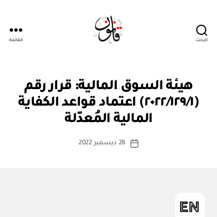
البحث
القائمة
قانون
ق
التصنيفات
هيئة السوق المالية: قرار رقم
ر
ار
(٢٠٢٢/١٢٩/١) اعتماد قواعد الكفاية
بو
و
ا
زا
المالية المُعدّلة
س
ر
ي
ط
كاتب
28 ديسمبر 2022
ة
تاريخ
المقالة
ad
المقالة
m
in