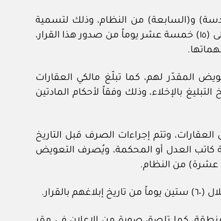
لسادسة) و(السابعة) من النظام، وذلك لتسمية
مندوبيها في كل من لجنة وصف وحصر العقارات، ولجنة تقدير تعويض العقارات، خلال مدة لا تزيد على (١٥) خمسة عشر يوماً من صدور هذا القرار،
هماتها.
ويض المقدّر لهم، كما تبلّغ مالكي العقارات
ا الشركة على ألا تقل عن (٣٠) ثلاثين يوماً من تاريخ التبليغ بالإخلاء، وذلك وفقاً لأحكام المادتين
العقارات، وتتم إجراءات الصرف قبل التاريخ
سطة كاتب العدل أو المحكمة، ويُصرف التعويض
ة عشرة) من النظام.
لقرار.
المنطقة، كما تلصق صورة من الإعلان في مقر