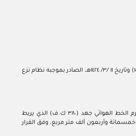
وبناءً على الصلاحيات المخولة له نظاماً، وبعد الاطلاع على البند (ثالثاً) من المرسوم الملكي رقم (م/١٥) وتاريخ ١١ /٣/ ١٤٢٤هـ، الصادر بموجبه نظام نزع
أولاً: الموافقة على البدء في إجراءات نزع ملكية الأراضي الواقعة بمنطقة تبوك، والمتداخلة مع حرم الخط الهوائي جهد (٣٨٠ ك.ف) الذي يربط
م)، وبمساحة إجمالية مقدارها (٤٫٥٤٠٫٠٠٠م٢) أربعة ملايين وخمسمائة وأربعون ألف متر مربع، وفق القرار