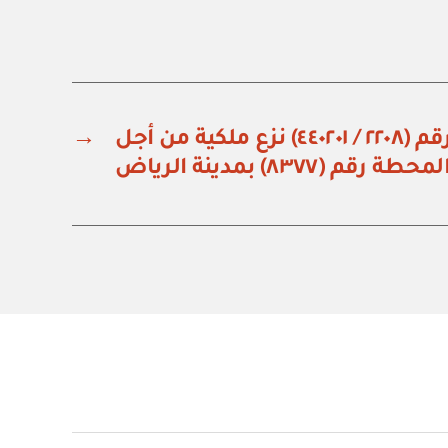
وزارة الطاقة: قرار رقم (٢٢٠٨ / ٤٤٠٢٠١) نزع ملكية من أجل
→
رقم (٨٣٧٧) بمدينة الرياض