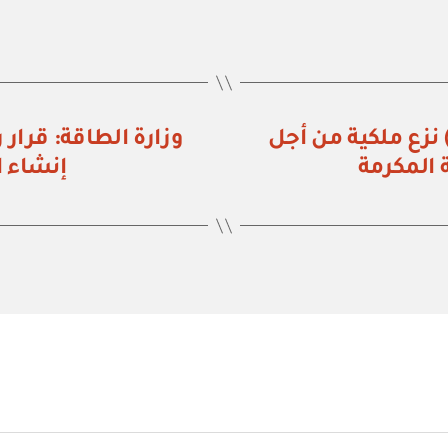
زارة الطاقة: قرار رقم (٢٢٠٦ / ٤٤٠٢٠١) نزع ملكية من أجل
المكرمة
إنشاء المحطة 