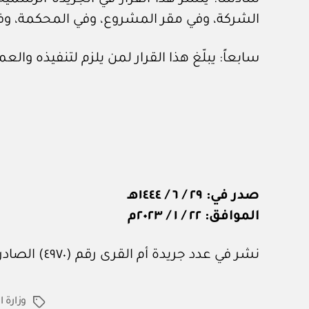
الشركة، وفي مقر المشروع، وفي المحكمة، وفي ا
سابعاً: يبلّغ هذا القرار لمن يلزم لتنفيذه وال
صدر في: ٢٩ / ٦ / ١٤٤٤هـ
الموافق: ٢٢ / ١ / ٢٠٢٣م
نشر في عدد جريدة أم القرى رقم (٤٩٧٠) الصادر في ١٧ من فبراير ٢٠٢٣م.
وزارة 
الوسوم