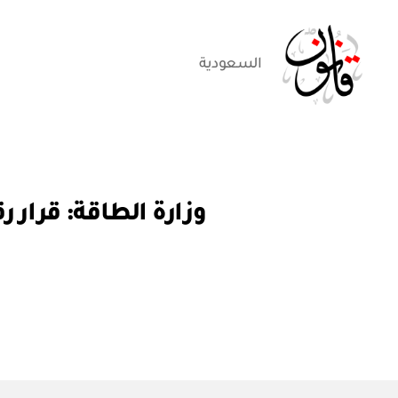
السعودية
قانون
ق
التصنيفات
ر
ار
و
ز
ا
ر
ي