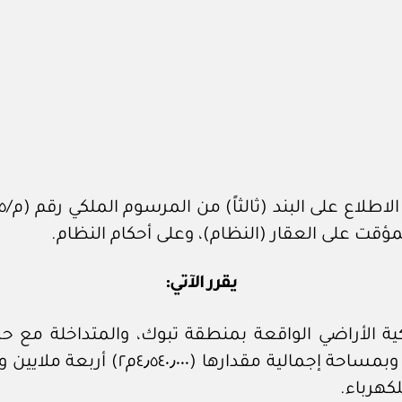
ؤقت على العقار (النظام)، وعلى أحكام النظام.
يقرر الآتي:
محطة تبوك بمحطة البحيرة، بطول (٧٨ ك
كهرباء.