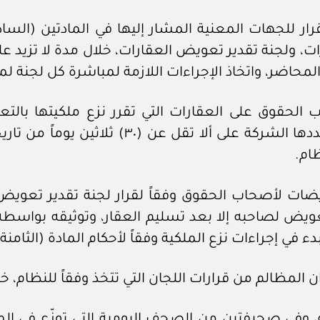
 القرار للجهات المعنية المشار إليها في المادتين (ا
المحاضر، واتخاذ الإجراءات اللازمة لمباشرة كل لجنة لم
اب الحقوق على العقارات التي تقرر نزع ملكيتها بالتع
وشاغليها بوجوب إخلائها خلال المدة التي تحدده
ام.
يضات لأصحاب الحقوق وفقاً لقرار لجنة تقدير تعويض 
التعويض لصاحبه إلا بعد تسليم العقار، وتوثيقه بوا
ء في إجراءات نزع الملكية وفقاً لأحكام المادة (الثامن
 اللجان التي تتخذ وفقاً للنظام، خلال (٦٠) ستين يوماً من تاريخ إبلاغهم با
ية، وفي صحيفتين من الصحف اليومية التي توزّع في 