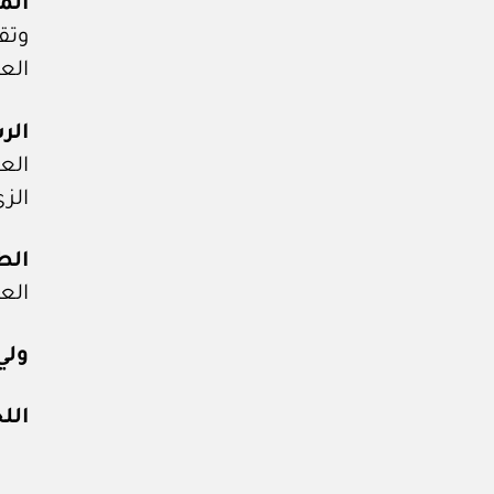
الم
وتق
العا
الر
الع
الز
الط
الع
ولي 
الل