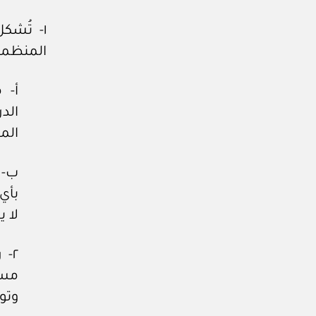
١- تُشك
المنظمة 
أ- 
الد
المش
ب- 
بأي
لا 
٢-
مست
وتو