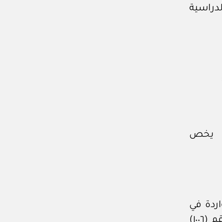
لدراسية
ما يخص
اردة في
لائحة تنظيم المدارس الأهلية الصادرة بقرار مجلس الوزراء رقم (١٠٠٦)