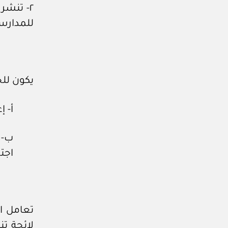
٢- تنشر
للمدارس
يكون للج
أ- إ
ب- 
اجتم
تعامل ال