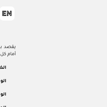
يقصد بال
أمام كل 
الض
الوز
الوز