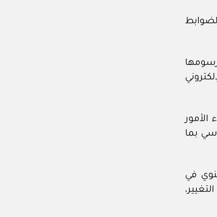
الضوابط
رسومها
كتروني
 الأمور
اسي بما
سنوي في
تغيير،