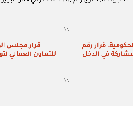
 أم القرى رقم (٤٩٦٩) الصادر في ١٠ من فبراير ٢٠٢٣م.
حكومية: قرار رقم
المشاركة في الدخل
للتعاون العمالي لت