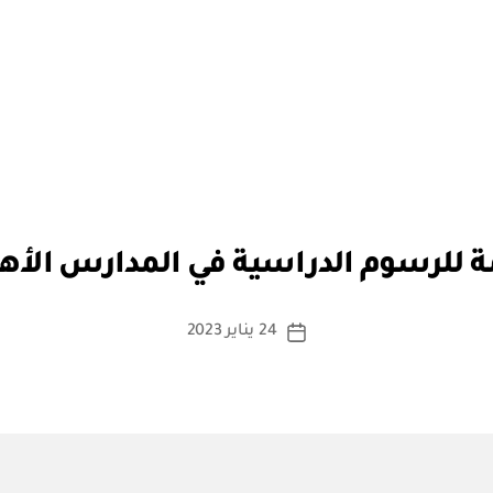
بو
ا
سوم الدراسية في المدارس الأهلية ١٤٤٤هـ – ٣
س
ط
ة
كاتب
24 يناير 2023
تاريخ
a
المقالة
المقالة
d
m
in