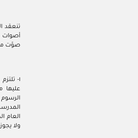
تنعقد ال
أصوات ا
صوّت مع
١- تلتز
عليها من
المدرسة
العام ال
ولا يجوز 