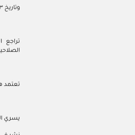
وتاريخ ١٣ /٨/ ١٣٩٥هـ.
تراجع ا
الصلاحية
تعتمد هذ
يسري ال