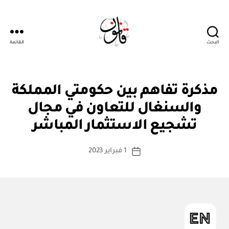
البحث
القائمة
قانون
ن
التصنيفات
مذكرة تفاهم بين حكومتي المملكة
ظ
ا
والسنغال للتعاون في مجال
بو
م
ا
أو
تشجيع الاستثمار المباشر
س
لا
ئ
ط
كاتب
ح
1 فبراير 2023
ة
تاريخ
ة
المقالة
ad
المقالة
m
in