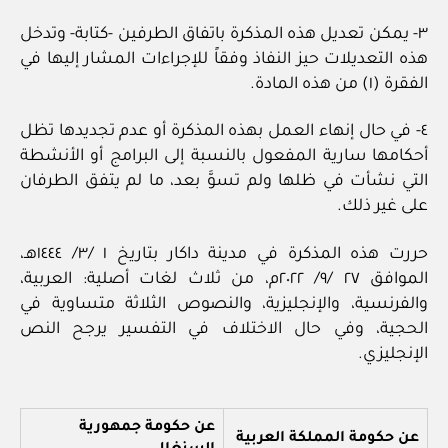
٣- يمكن تعديل هذه المذكرة باتفاق الطرفين -كتابة- وتدخل
هذه التعديلات حيز النفاذ وفقاً للإجراءات المشار إليها في
الفقرة (١) من هذه المادة.
٤- في حال إنهاء العمل بهذه المذكرة أو عدم تجديدها تظل
أحكامها سارية المفعول بالنسبة إلى البرامج أو الأنشطة
التي نشأت في ظلها ولم تسوَّ بعد، ما لم يتفق الطرفان
على غير ذلك.
حررت هذه المذكرة في مدينة داكار بتاريخ ١ /٣/ ١٤٤٤هـ،
الموافق ٢٧ /٩/ ٢٠٢٢م، من ثلاث لغات أصلية: العربية،
والفرنسية، والإنجليزية، والنصوص الثلاثة متساوية في
الحجية، وفي حال الاختلاف في التفسير يرجح النص
الإنجليزي.
عن حكومة جمهورية
عن حكومة المملكة العربية