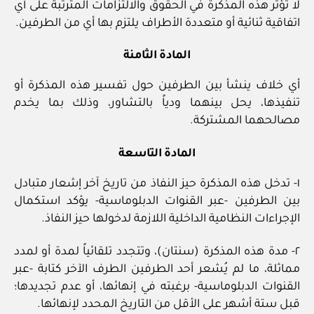
لا تؤثر هذه المذكرة في الحقوق والالتزامات المترتبة على أي
اتفاقية ثنائية أو متعددة الأطراف يلتزم بها أي من الطرفين.
المادة الثامنة
أي خلاف ينشأ بين الطرفين حول تفسير هذه المذكرة أو
تنفيذها، يحل بينهما ودياً بالتشاور، وذلك بما يخدم
مصالحهما المشتركة.
المادة التاسعة
١- تدخل هذه المذكرة حيز النفاذ من تاريخ آخر إشعار متبادل
بين الطرفين -عبر القنوات الدبلوماسية- يؤكد استكمال
الإجراءات النظامية الداخلية اللازمة لدخولها حيز النفاذ.
٢- مدة هذه المذكرة (سنتان)، وتتجدد تلقائياً لمدة أو لمدد
مماثلة، ما لم يُشعر أحد الطرفين الطرف الآخر كتابة -عبر
القنوات الدبلوماسية- برغبته في إنهائها، أو عدم تجديدها؛
قبل ستة أشهر على الأقل من التاريخ المحدد لإنهائها.