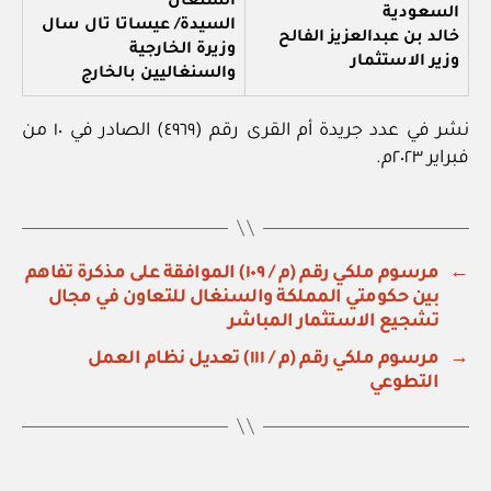
السنغال
السعودية
السيدة/ عيساتا تال سال
خالد بن عبدالعزيز الفالح
وزيرة الخارجية
وزير الاستثمار
والسنغاليين بالخارج
نشر في عدد جريدة أم القرى رقم (٤٩٦٩) الصادر في ١٠ من
فبراير ٢٠٢٣م.
←
مرسوم ملكي رقم (م / ١٠٩) الموافقة على مذكرة تفاهم
بين حكومتي المملكة والسنغال للتعاون في مجال
تشجيع الاستثمار المباشر
→
مرسوم ملكي رقم (م / ١١١) تعديل نظام العمل
التطوعي