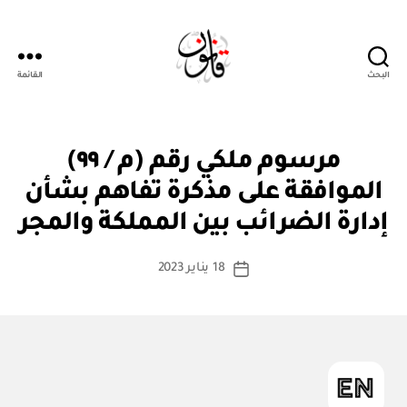
البحث
القائمة
قانون
م
التصنيفات
مرسوم ملكي رقم (م / ٩٩)
ر
س
الموافقة على مذكرة تفاهم بشأن
بو
و
ا
م
إدارة الضرائب بين المملكة والمجر
س
مل
ك
ط
كاتب
ي
18 يناير 2023
ة
تاريخ
المقالة
ad
المقالة
m
in