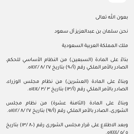
بعون الله تعالى
نحن سلمان بن عبدالعزيز آل سعود
ملك المملكة العربية السعودية
بناءً على المادة (السبعين) من النظام الأساسي للحكم،
الصادر بالأمر الملكي رقم (أ/٩٠) بتاريخ ٢٧ /٨ /١٤١٢ه.
وبناءً على المادة (العشرين) من نظام مجلس الوزراء،
الصادر بالأمر الملكي رقم (أ/١٣) بتاريخ ٣ /٣ /١٤١٤ه.
وبناءً على المادة (الثامنة عشرة) من نظام مجلس
الشورى، الصادر بالأمر الملكي رقم (أ/٩١) بتاريخ ٢٧ /٨ /١٤١٢ه.
وبعد الاطلاع على قرار مجلس الشورى رقم (٨٠ /١٣) بتاريخ
٥ /٥ /١٤٤٤ه.