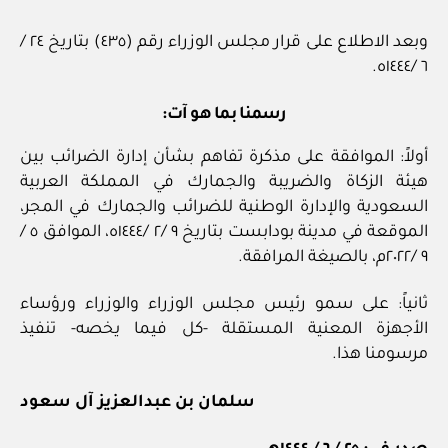
وبعد الاطلاع على قرار مجلس الوزراء رقم (٤٣٥) بتاريخ ٢٤ /
٦ /١٤٤٤ه.
رسمنا بما هو آت:
أولاً: الموافقة على مذكرة تفاهم بشأن إدارة الضرائب بين
هيئة الزكاة والضريبة والجمارك في المملكة العربية
السعودية والإدارة الوطنية للضرائب والجمارك في المجر،
الموقعة في مدينة بودابست بتاريخ ٩ /٢ /١٤٤٤ه، الموافق ٥ /
٩ /٢٠٢٢م، بالصيغة المرافقة.
ثانياً: على سمو رئيس مجلس الوزراء والوزراء ورؤساء
الأجهزة المعنية المستقلة -كل فيما يخصه- تنفيذ
مرسومنا هذا.
سلمان بن عبدالعزيز آل سعود