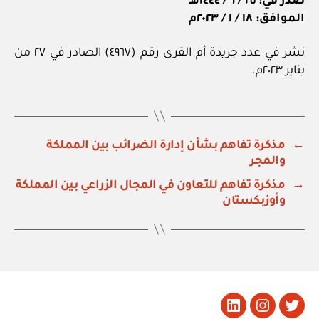
صدر في: ٢٥ / ٦ / ١٤٤٤هـ
الموافق: ١٨ / ١ / ٢٠٢٣م
نشر في عدد جريدة أم القرى رقم (٤٩٦٧) الصادر في ٢٧ من
يناير ٢٠٢٣م.
←
مذكرة تفاهم بشأن إدارة الضرائب بين المملكة
والمجر
→
مذكرة تفاهم للتعاون في المجال الزراعي بين المملكة
وأوزبكستان
تويتر
Instagram
LinkedIn