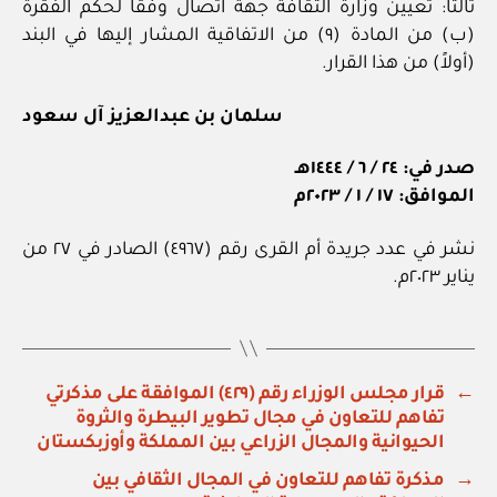
ثالثاً: تعيين وزارة الثقافة جهة اتصال وفقاً لحكم الفقرة
(ب) من المادة (٩) من الاتفاقية المشار إليها في البند
(أولاً) من هذا القرار.
سلمان بن عبدالعزيز آل سعود
صدر في: ٢٤ / ٦ / ١٤٤٤هـ
الموافق: ١٧ / ١ / ٢٠٢٣م
نشر في عدد جريدة أم القرى رقم (٤٩٦٧) الصادر في ٢٧ من
يناير ٢٠٢٣م.
←
قرار مجلس الوزراء رقم (٤٢٩) الموافقة على مذكرتي
تفاهم للتعاون في مجال تطوير البيطرة والثروة
الحيوانية والمجال الزراعي بين المملكة وأوزبكستان
→
مذكرة تفاهم للتعاون في المجال الثقافي بين