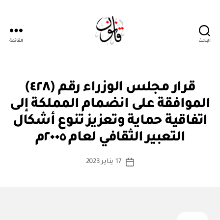
البحث
القائمة
قانون
قر
التصنيفات
قرار مجلس الوزراء رقم (٤٢٨)
ار
مج
الموافقة على انضمام المملكة إلى
ل
س
اتفاقية حماية وتعزيز تنوع أشكال
بو
الو
ا
زرا
التعبير الثقافي لعام ٢٠٠٥م
س
ء
ط
كاتب
17 يناير 2023
ة
تاريخ
المقالة
ad
المقالة
m
in