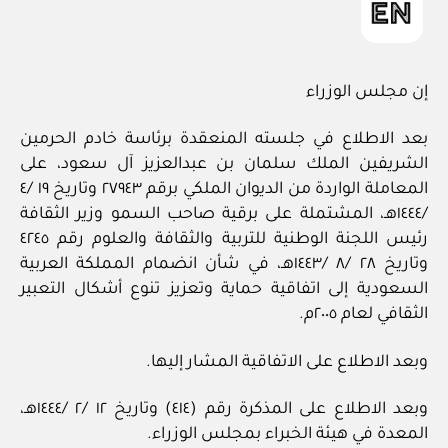
إن مجلس الوزراء
بعد الاطلاع في جلسته المنعقدة برئاسة خادم الحرمين
الشريفين الملك سلمان بن عبدالعزيز آل سعود، على
المعاملة الواردة من الديوان الملكي برقم ٢٧٩٤٣ وتاريخ ١٩ /٤
/١٤٤٤هـ، المشتملة على برقية صاحب السمو وزير الثقافة
رئيس اللجنة الوطنية للتربية والثقافة والعلوم رقم ٤٢٤٥
وتاريخ ٢٨ /٨ /١٤٤٣هـ، في شأن انضمام المملكة العربية
السعودية إلى اتفاقية حماية وتعزيز تنوع أشكال التعبير
الثقافي لعام ٢٠٠٥م.
وبعد الاطلاع على الاتفاقية المشار إليها.
وبعد الاطلاع على المذكرة رقم (٤١٤) وتاريخ ١٢ /٢ /١٤٤٤هـ،
المعدة في هيئة الخبراء بمجلس الوزراء.