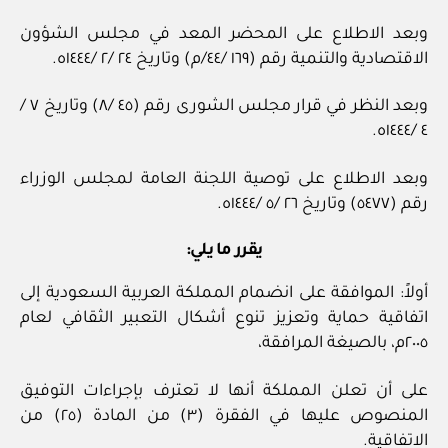
وبعد الاطلاع على المحضر المعد في مجلس الشؤون
الاقتصادية والتنمية رقم (١٦٩ /٤٤/م) وتاريخ ٢٤ /٢ /١٤٤٤ه.
وبعد النظر في قرار مجلس الشورى رقم (٤٥ /٨) وتاريخ ٧ /
٤ /١٤٤٤ه.
وبعد الاطلاع على توصية اللجنة العامة لمجلس الوزراء
رقم (٥٤٧٧) وتاريخ ٢٦ /٥ /١٤٤٤ه.
يقرر ما يلي:
أولاً: الموافقة على انضمام المملكة العربية السعودية إلى
اتفاقية حماية وتعزيز تنوع أشكال التعبير الثقافي لعام
٢٠٠٥م، بالصيغة المرافقة،
على أن تعلن المملكة أنها لا تعترف بإجراءات التوفيق
المنصوص عليها في الفقرة (٣) من المادة (٢٥) من
الاتفاقية.