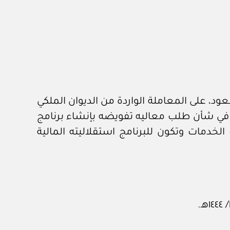
د، على المعاملة الواردة من الديوان الملكي
٥٨ وتاريخ ١٦ /٩/ ١٤٤٣هـ، المشتملة على خطاب معالي وزير المالية رقم ٧٩٥٦ وتاريخ ١٠ /٩/ ١٤٤٣هـ، في شأن طلب معاليه تفويضه بإنشاء برنامج
لخدمات وتكون للبرنامج استقلاليته المالية