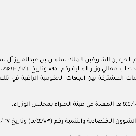
الحرمين الشريفين الملك سلمان بن عبدالعزيز آل سعو
برقم ١٢٢
مات المشتركة بين الجهات الحكومية الراغبة في تلك ا
لتنمية رقم (٤٤/٧٣/م) وتاريخ ٢٧ /١/ ١٤٤٤هـ.