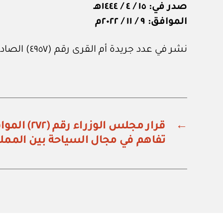
صدر في: ١٥ / ٤ / ١٤٤٤هـ
الموافق: ٩ / ١١ / ٢٠٢٢م
نشر في عدد جريدة أم القرى رقم (٤٩٥٧) الصادر في ١٨ من نوفمبر ٢٠٢٢م.
←
قرار مجلس الوز
تفاهم في مجال السياحة بين المملك