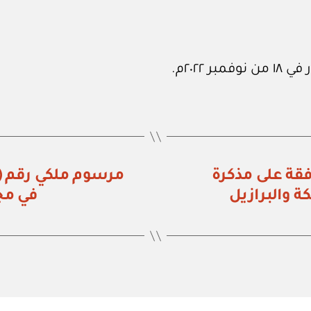
راء رقم (٢٧٢) الموافقة على مذكرة
ة والبرازيل
في مجا