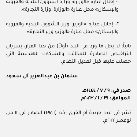
١- إحلال عبارة «الوزارة: وزارة الشؤون البلدية والقروية
والإسكان» محل عبارة «الوزارة: وزارة التجارة».
٢- إحلال عبارة «الوزير: وزير الشؤون البلدية والقروية
والإسكان» محل عبارة «الوزير: وزير التجارة».
ثانياً: لا يخل ما ورد في البند (أولاً) من هذا القرار، بسريان
التراخيص الصادرة للمكاتب والشركات الهندسية التي
حصلت عليها قبل تعديل النظام.
سلمان بن عبدالعزيز آل سعود
صدر في: ٩ / ٧ / ١٤٤٤هـ
الموافق: ٣١ / ١ / ٢٠٢٣م
نشر في عدد جريدة أم القرى رقم (٤٩٥٦) الصادر في ١١ من
نوفمبر ٢٠٢٢م.