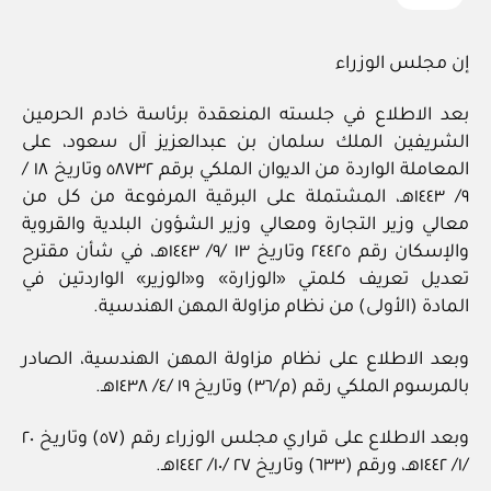
إن مجلس الوزراء
بعد الاطلاع في جلسته المنعقدة برئاسة خادم الحرمين
الشريفين الملك سلمان بن عبدالعزيز آل سعود، على
المعاملة الواردة من الديوان الملكي برقم ٥٨٧٣٢ وتاريخ ١٨ /
٩/ ١٤٤٣هـ، المشتملة على البرقية المرفوعة من كل من
معالي وزير التجارة ومعالي وزير الشؤون البلدية والقروية
والإسكان رقم ٢٤٤٢٥ وتاريخ ١٣ /٩/ ١٤٤٣هـ، في شأن مقترح
تعديل تعريف كلمتي «الوزارة» و«الوزير» الواردتين في
المادة (الأولى) من نظام مزاولة المهن الهندسية.
وبعد الاطلاع على نظام مزاولة المهن الهندسية، الصادر
بالمرسوم الملكي رقم (م/٣٦) وتاريخ ١٩ /٤/ ١٤٣٨هـ.
وبعد الاطلاع على قراري مجلس الوزراء رقم (٥٧) وتاريخ ٢٠
/١/ ١٤٤٢هـ، ورقم (٦٣٣) وتاريخ ٢٧ /١٠/ ١٤٤٢هـ.