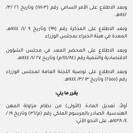
وبعد الاطلاع على الأمر السامي رقم (١٧١٠٣) وتاريخ ٢٦ /٣/
١٤٤٢هـ.
وبعد الاطلاع على المذكرة رقم (٩٩) وتاريخ ٩ /١/ ١٤٤٤هـ،
المعدة في هيئة الخبراء بمجلس الوزراء.
وبعد الاطلاع على المحضر المعد في مجلس الشؤون
الاقتصادية والتنمية رقم (٤٤/٨٤/م) وتاريخ ٢٧ /١/ ١٤٤٤هـ.
وبعد الاطلاع على توصية اللجنة العامة لمجلس الوزراء
رقم (٢٥٥٥) وتاريخ ١٣ /٣/ ١٤٤٤هـ.
يقرر ما يلي:
أولاً: تعديل المادة (الأولى) من نظام مزاولة المهن
الهندسية، الصادر بالمرسوم الملكي رقم (م/٣٦) وتاريخ ١٩ /
٤/ ١٤٣٨هـ، على النحو الآتي: