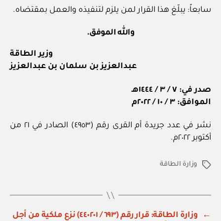
سابعاً: يبلّغ هذا القرار لمن يلزم لتنفيذه والعمل بمقتضاه.
والله الموفق.
وزير الطاقة
عبدالعزيز بن سلمان بن عبدالعزيز
صدر في: ٧ / ٣ / ١٤٤٤هـ
الموافق: ٣ / ١٠ / ٢٠٢٢م
نشر في عدد جريدة أم القرى رقم (٤٩٥٣) الصادر في ٢١ من
أكتوبر ٢٠٢٢م.
وزارة الطاقة
الوسوم
←
وزارة الطاقة: قرار رقم (٦٩٣ / ٤٤٠٢٠١) نزع ملكية من أجل