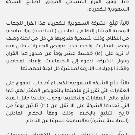
ف)، وفق القرار المساحي المرفق، لصالح الشركة
السعودية للكهرباء.
ثانياً: تبلّغ الشركة السعودية للكهرباء هذا القرار للجهات
المعنية المشار إليها في المادتين (السادسة) و(السابعة)
من النظام، وذلك لتسمية مندوبيها في كل من لجنة وصف
وحصر العقارات، ولجنة تقدير تعويض العقارات، خلال مدة
لا تزيد على (١٥) خمسة عشر يوماً من صدور هذا القرار،
وتتولى الشركة الدعوة إلى الاجتماعات، وإعداد المحاضر،
واتخاذ الإجراءات اللازمة لمباشرة كل لجنة لمهماتها.
ثالثاً: تبلّغ الشركة السعودية للكهرباء أصحاب الحقوق على
العقارات التي تقرر نزع ملكيتها بالتعويض المقدّر لهم، كما
تبلّغ مالكي العقارات وشاغليها بوجوب إخلائها خلال المدة
التي تحددها الشركة على ألا تقل عن (٣٠) ثلاثين يوماً من
تاريخ التبليغ بالإخلاء، وذلك وفقاً لأحكام المادتين
(السادسة عشرة) و(السابعة عشرة) من النظام.