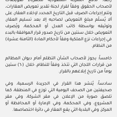
رابعاً: تدفع الشركة السعودية للكهرباء تعويضات
لأصحاب الحقوق وفقاً لقرار لجنة تقدير تعويض العقارات،
وتتم إجراءات الصرف قبل التاريخ المحدد لإخلاء العقار، على
ألا يُسلّم مبلغ التعويض لصاحبه إلا بعد تسليم العقار،
وتوثيقه بواسطة كاتب العدل أو المحكمة، ويُصرف
التعويض خلال سنتين من تاريخ صدور قرار الموافقة بالبدء
في إجراءات نزع الملكية وفقاً لأحكام المادة (الثامنة عشرة)
من النظام.
خامساً: يجوز لأصحاب الشأن التظلم أمام ديوان المظالم
من قرارات اللجان التي تتخذ وفقاً للنظام، خلال (٦٠) ستين
يوماً من تاريخ إبلاغهم بالقرار.
سادساً: يُنشر هذا القرار في الجريدة الرسمية، وفي
صحيفتين من الصحف اليومية التي توزع في المنطقة، كما
تلصق صورة من الإعلان في مقر الشركة، وفي مقر
المشروع، وفي المحكمة، وفي الإمارة أو المحافظة أو
المركز، وفي البلدية التي يقع العقار في دائرة اختصاصها.