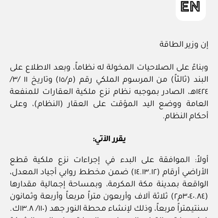
إن وزير الطاقة
وبناءً على الصلاحيات المخولة له نظاماً، وبعد الاطلاع على
البند (ثالثاً) من المرسوم الملكي رقم (م/١٥) وتاريخ ١١ /٣/
١٤٢٤هـ، الصادر بموجبه نظام نزع ملكية العقارات للمنفعة
العامة ووضع اليد المؤقت على العقار (النظام)، وعلى
أحكام النظام.
يقرر الآتي:
أولاً: الموافقة على البدء في إجراءات نزع ملكية قطع
الأراضي أرقام (١٤.١٣.١٢) ضمن مخطط روابي أجياد المعدل،
الواقعة بمدينة مكة المكرمة، وبمساحة إجمالية مقدارها
(٣٠٤٠.٨٤م٢) ثلاثة آلاف وأربعون متراً مربعاً وأربعة وثمانون
سنتيمتراً مربعاً، وذلك لإنشاء محطة النور جهد (١١٠/ ١٣.٨ك.