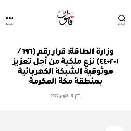
البحث
القائمة
قانون
ق
التصنيفات
وزارة الطاقة: قرار رقم (٦٩٦ /
ر
ار
٤٤٠٢٠١) نزع ملكية من أجل تعزيز
و
زا
موثوقية الشبكة الكهربائية
بو
ر
ا
ي
بمنطقة مكة المكرمة
س
ط
كاتب
3 أكتوبر 2022
ة
تاريخ
المقالة
ad
المقالة
m
in