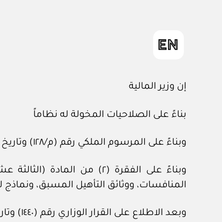
إن وزير المالية
بناءً على الصلاحيات المخولة له نظاماً
وبناءً على المرسوم الملكي رقم (م/١٢٨) وتاريخ ١٣ /١١/ ١٤٤٠ه، الصادر بالموافقة على نظام المنافسات والمشتريات الحكومية.
وبناءً على الفقرة (٢) من ا
المنافسات، ووثائق التأهيل المسبق، ونماذج لل
وبعد الاطلاع على القرار الوزاري رقم (١٤٤٠) وتاريخ ١٢ /٤/ ١٤٤١هـ.