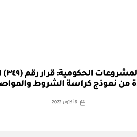
بو
هيئة ك
ا
ة من نموذج كراسة الشروط والمواص
س
ط
ة
كاتب
6 أكتوبر 2022
تاريخ
a
المقالة
المقالة
d
m
in