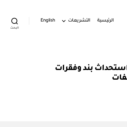
الرئيسية
التشريعات
English
البحث
فاءة الإنفاق والمشروعات الحكومية: قرار رقم (٣٤٩) استحداث بند وفقرات
فات