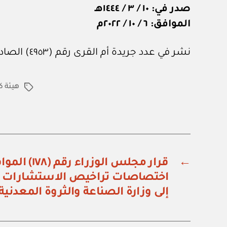
صدر في: ١٠ / ٣ / ١٤٤٤هـ
الموافق: ٦ / ١٠ / ٢٠٢٢م
نشر في عدد جريدة أم القرى رقم (٤٩٥٣) الصادر في ٢١ من أكتوبر ٢٠٢٢م.
هيئة ك
الوسوم
←
قرار مجلس الوزر
اختصاصات تراخيص الاستشارات الص
إلى وزارة الصناعة والثروة المعدنية