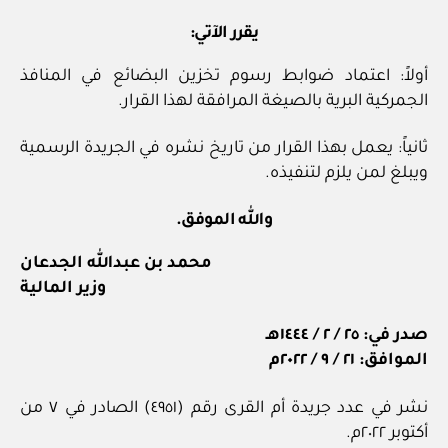
يقرر الآتي:
أولاً: اعتماد ضوابط رسوم تخزين البضائع في المنافذ
الجمركية البرية بالصيغة المرافقة لهذا القرار.
ثانياً: يعمل بهذا القرار من تاريخ نشره في الجريدة الرسمية
ويبلغ لمن يلزم لتنفيذه.
والله الموفق.
محمد بن عبدالله الجدعان
وزير المالية
صدر في: ٢٥ / ٢ / ١٤٤٤هـ
الموافق: ٢١ / ٩ / ٢٠٢٢م
نشر في عدد جريدة أم القرى رقم (٤٩٥١) الصادر في ٧ من
أكتوبر ٢٠٢٢م.