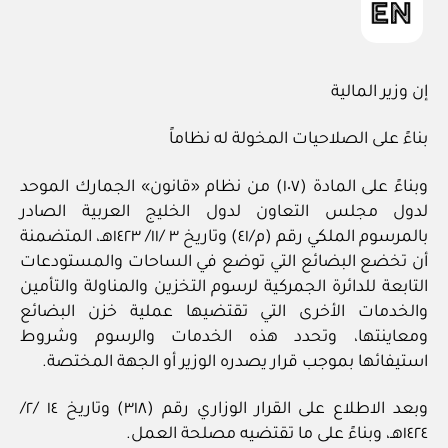
إن وزير المالية
بناءً على الصلاحيات المخولة له نظاماً
وبناءً على المادة (١٠٧) من نظام «قانون» الجمارك الموحد
لدول مجلس التعاون لدول الخليج العربية الصادر
بالمرسوم الملكي رقم (م/٤١) وتاريخ ٣ /١١/ ١٤٢٣هـ، المتضمنة
أن تخضع البضائع التي توضع في الساحات والمستودعات
التابعة للدائرة الجمركية لرسوم التخزين والمناولة والتأمين
والخدمات الأخرى التي تقتضيها عملية خزن البضائع
ومعاينتها، وتحدد هذه الخدمات والرسوم وشروط
استيفائها بموجب قرار يصدره الوزير أو الجهة المختصة.
وبعد الاطلاع على القرار الوزاري رقم (٣١٨) وتاريخ ١٤ /٢/
١٤٢٤هـ، وبناءً على ما تقتضيه مصلحة العمل.