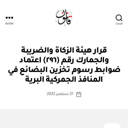
البحث
القائمة
قانون
قر
التصنيفات
قرار هيئة الزكاة والضريبة
ار
مج
والجمارك رقم (٢٩٦) اعتماد
ل
س
ضوابط رسوم تخزين البضائع في
بو
الو
ا
زرا
المنافذ الجمركية البرية
س
ء
ط
كاتب
21 سبتمبر 2022
ة
تاريخ
المقالة
ad
المقالة
m
in