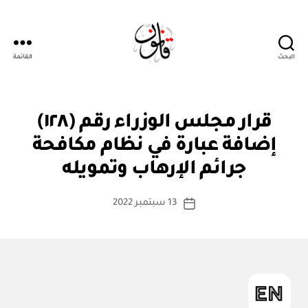
البحث
القائمة
قانون
قر
التصنيفات
قرار مجلس الوزراء رقم (١٢٨)
ار
مج
إضافة عبارة في نظام مكافحة
بو
ل
ا
س
جرائم الإرهاب وتمويله
س
الو
زرا
ط
كاتب
ء
13 سبتمبر 2022
ة
تاريخ
المقالة
ad
المقالة
m
in