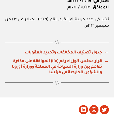
صدر في: ١٧ / ٢ / ١٤٤٤هـ
الموافق: ١٣ / ٩ / ٢٠٢٢م
نشر في عدد جريدة أم القرى رقم (٤٩٤٩) الصادر في ٢٣ من
سبتمبر ٢٠٢٢م.
←
جدول تصنيف المخالفات وتحديد العقوبات
→
قرار مجلس الوزراء رقم (١٢٥) الموافقة على مذكرة
تفاهم بين وزارة السياحة في المملكة ووزارة أوروبا
والشؤون الخارجية في فرنسا
تويتر
Instagram
LinkedIn