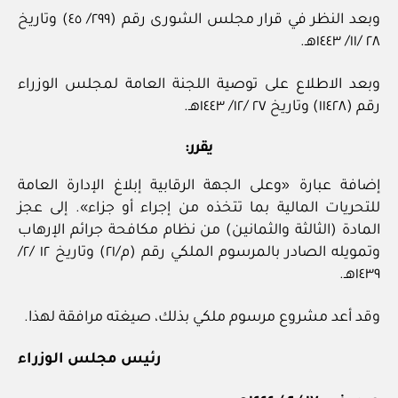
وبعد النظر في قرار مجلس الشورى رقم (٢٩٩/ ٤٥) وتاريخ
٢٨ /١١/ ١٤٤٣هـ.
وبعد الاطلاع على توصية اللجنة العامة لمجلس الوزراء
رقم (١١٤٢٨) وتاريخ ٢٧ /١٢/ ١٤٤٣هـ.
يقرر:
إضافة عبارة «وعلى الجهة الرقابية إبلاغ الإدارة العامة
للتحريات المالية بما تتخذه من إجراء أو جزاء». إلى عجز
المادة (الثالثة والثمانين) من نظام مكافحة جرائم الإرهاب
وتمويله الصادر بالمرسوم الملكي رقم (م/٢١) وتاريخ ١٢ /٢/
١٤٣٩هـ.
وقد أعد مشروع مرسوم ملكي بذلك، صيغته مرافقة لهذا.
رئيس مجلس الوزراء