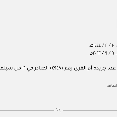
١هـ
٢٠م
 أم القرى رقم (٤٩٤٨) الصادر في ١٦ من سبتمبر ٢٠٢٢م.
الطاقة