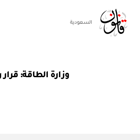
السعودية
قانون
ق
التصنيفات
ر
ار
و
ز
ا
ر
ي