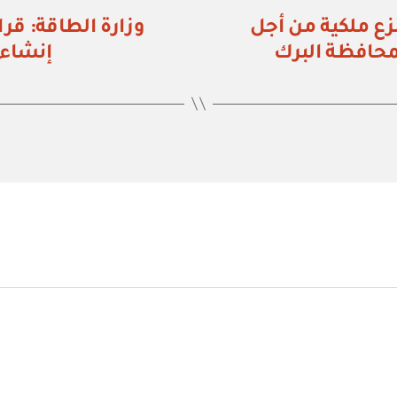
 الطاقة: قرار رقم (٤٤٠٢٠١/٤٢٨) نزع ملكية من أجل
بمحافظة البرك
إنشاء المحط