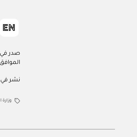
صدر في: ١٠ / ٢ / ٤٤٤
الموافق: ٦ / ٩ / ٢٢
نشر في عدد جريدة
وزارة 
الوسوم