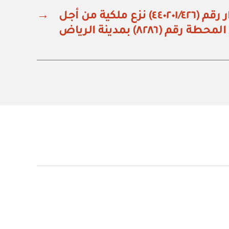
وزارة الطاقة: قرار رقم (٤٤٠٢٠١/٤٢٦) نزع ملكية من أجل
→
ة رقم (٨٢٨٦) بمدينة الرياض