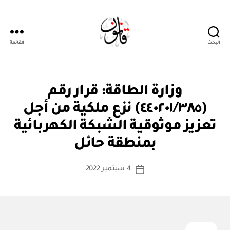
البحث
القائمة
قانون
ق
التصنيفات
وزارة الطاقة: قرار رقم
ر
ار
(٤٤٠٢٠١/٣٨٥) نزع ملكية من أجل
و
زا
تعزيز موثوقية الشبكة الكهربائية
بو
ر
ا
ي
بمنطقة حائل
س
ط
كاتب
4 سبتمبر 2022
ة
تاريخ
المقالة
ad
المقالة
m
in