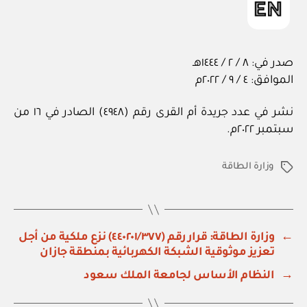
صدر في: ٨ / ٢ / ١٤٤٤هـ
الموافق: ٤ / ٩ / ٢٠٢٢م
نشر في عدد جريدة أم القرى رقم (٤٩٤٨) الصادر في ١٦ من
سبتمبر ٢٠٢٢م.
وزارة الطاقة
الوسوم
←
وزارة الطاقة: قرار رقم (٤٤٠٢٠١/٣٧٧) نزع ملكية من أجل
تعزيز موثوقية الشبكة الكهربائية بمنطقة جازان
→
النظام الأساس لجامعة الملك سعود