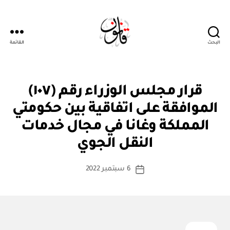
البحث
القائمة
قانون
قر
التصنيفات
قرار مجلس الوزراء رقم (١٠٧)
ار
مج
الموافقة على اتفاقية بين حكومتي
ل
س
المملكة وغانا في مجال خدمات
بو
الو
ا
زرا
النقل الجوي
س
ء
ط
كاتب
6 سبتمبر 2022
ة
تاريخ
المقالة
ad
المقالة
m
in