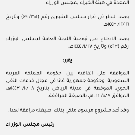
المعدة في هيئة الخبراء بمجلس الوزراء.
وبعد النظر في قرار مجلس الشورى رقم (٣٥١/ ٤٩) وتاريخ
٢١ /١٢/ ١٤٤٣هـ.
وبعد الاطلاع على توصية اللجنة العامة لمجلس الوزراء
رقم (٥٦٣) وتاريخ ١٧ /١/ ١٤٤٤هـ.
يقرر:
الموافقة على اتفاقية بين حكومة المملكة العربية
السعودية، وحكومة جمهورية غانا في مجال خدمات النقل
الجوي، الموقعة في مدينة الرياض بتاريخ ٨ /١٠/ ١٤٤٣هـ،
الموافق ٩ /٥/ ٢٠٢٢م، بالصيغة المرافقة.
وقد أعد مشروع مرسوم ملكي بذلك، صيغته مرافقة لهذا.
رئيس مجلس الوزراء