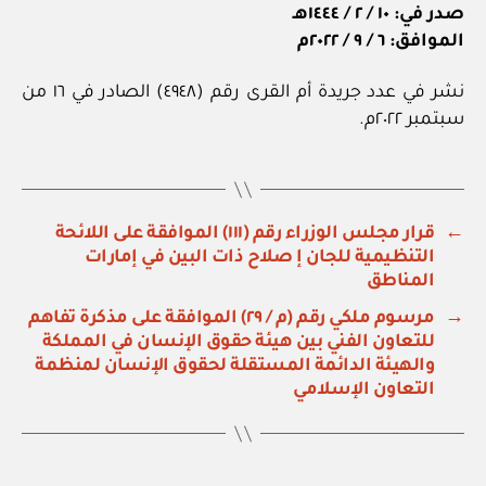
صدر في: ١٠ / ٢ / ١٤٤٤هـ
الموافق: ٦ / ٩ / ٢٠٢٢م
نشر في عدد جريدة أم القرى رقم (٤٩٤٨) الصادر في ١٦ من
سبتمبر ٢٠٢٢م.
←
قرار مجلس الوزراء رقم (١١١) الموافقة على اللائحة
التنظيمية للجان إ صلاح ذات البين في إمارات
المناطق
→
مرسوم ملكي رقم (م / ٢٩) الموافقة على مذكرة تفاهم
للتعاون الفني بين هيئة حقوق الإنسان في المملكة
والهيئة الدائمة المستقلة لحقوق الإنسان لمنظمة
التعاون الإسلامي