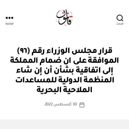
البحث
القائمة
قانون
قر
التصنيفات
قرار مجلس الوزراء رقم (٩٦)
ار
مج
الموافقة على ان ضمام المملكة
ل
س
إلى اتفاقية بشأن أن إن شاء
الو
زرا
المنظمة الدولية للمساعدات
بو
ء
ا
الملاحية البحرية
س
ط
كاتب
30 أغسطس 2022
ة
تاريخ
المقالة
ad
المقالة
m
in