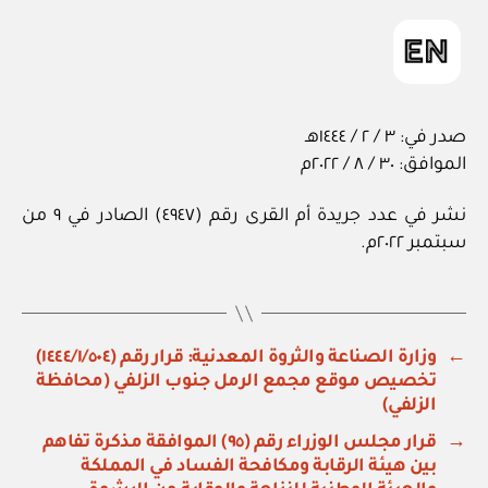
صدر في: ٣ / ٢ / ١٤٤٤هـ
الموافق: ٣٠ / ٨ / ٢٠٢٢م
نشر في عدد جريدة أم القرى رقم (٤٩٤٧) الصادر في ٩ من
سبتمبر ٢٠٢٢م.
←
وزارة الصناعة والثروة المعدنية: قرار رقم (١٤٤٤/١/٥٠٤)
تخصيص موقع مجمع الرمل جنوب الزلفي (محافظة
الزلفي)
→
قرار مجلس الوزراء رقم (٩٥) الموافقة مذكرة تفاهم
بين هيئة الرقابة ومكافحة الفساد في المملكة