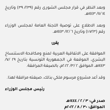
وبعد النظر في قرار مجلس الشورى رقم (٢٣٩/ ٣٩) وتاريخ
١٤ /١١/ ١٤٤٣هـ.
وبعد الاطلاع على توصية اللجنة العامة لمجلس الوزراء
رقم (١٠٧٢٣) وتاريخ ٦ /١٢/ ١٤٤٣هـ.
يقرر:
الموافقة على الاتفاقية العربية لمنع ومكافحة الاستنساخ
البشري، الموقعة في الجمهورية التونسية بتاريخ ٢٩ /٧/
١٤٤٣هـ، الموافق ٢ /٣/ ٢٠٢٢م، بالصيغة المرافقة.
وقد أعد مشروع مرسوم ملكي بذلك، صيغته مرافقة لهذا.
رئيس مجلس الوزراء
صدر في: ٣ / ٢ / ١٤٤٤هـ
الموافق: ٣٠ / ٨ / ٢٠٢٢م