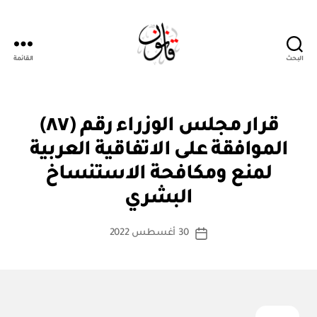
البحث
القائمة
قانون
قر
التصنيفات
قرار مجلس الوزراء رقم (٨٧)
ار
مج
الموافقة على الاتفاقية العربية
ل
س
لمنع ومكافحة الاستنساخ
بو
الو
ا
زرا
البشري
س
ء
ط
كاتب
30 أغسطس 2022
ة
تاريخ
المقالة
ad
المقالة
m
in