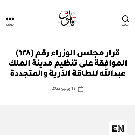
البحث
القائمة
قانون
قر
التصنيفات
قرار مجلس الوزراء رقم (٦٢٨)
ار
مج
الموافقة على تنظيم مدينة الملك
بو
ل
ا
س
عبدالله للطاقة الذرية والمتجددة
س
الو
زرا
ط
كاتب
ء
13 يونيو 2022
ة
تاريخ
المقالة
ad
المقالة
m
in