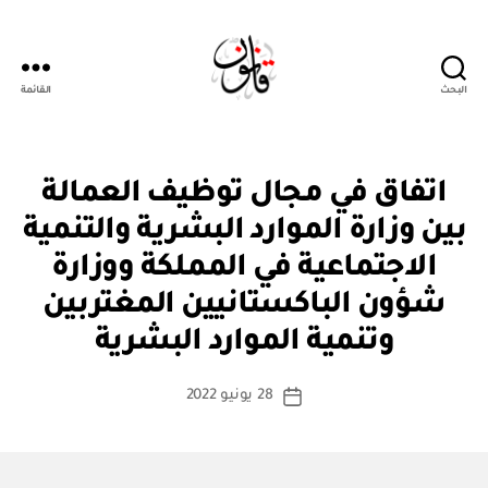
البحث
القائمة
قانون
ن
التصنيفات
اتفاق في مجال توظيف العمالة
ظ
ا
بين وزارة الموارد البشرية والتنمية
م
أو
الاجتماعية في المملكة ووزارة
لا
ئ
شؤون الباكستانيين المغتربين
بو
ح
ا
ة
وتنمية الموارد البشرية
س
ط
كاتب
28 يونيو 2022
ة
تاريخ
المقالة
ad
المقالة
m
in