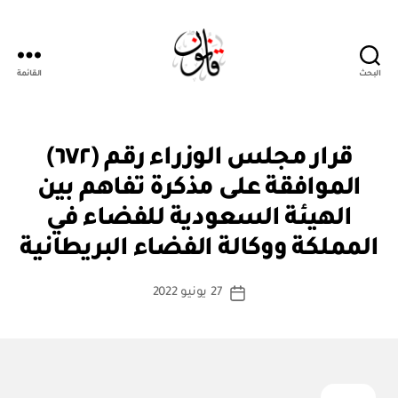
البحث
القائمة
قانون
قر
التصنيفات
قرار مجلس الوزراء رقم (٦٧٢)
ار
مج
الموافقة على مذكرة تفاهم بين
ل
س
الهيئة السعودية للفضاء في
بو
الو
ا
زرا
المملكة ووكالة الفضاء البريطانية
س
ء
ط
كاتب
27 يونيو 2022
ة
تاريخ
المقالة
ad
المقالة
m
in