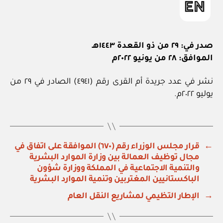
صدر في: ٢٩ من ذو القعدة ١٤٤٣هـ
الموافق: ٢٨ من يونيو ٢٠٢٢م
نشر في عدد جريدة أم القرى رقم (٤٩٤١) الصادر في ٢٩ من
يوليو ٢٠٢٢م.
←
قرار مجلس الوزراء رقم (٦٧٠) الموافقة على اتفاق في
مجال توظيف العمالة بين وزارة الموارد البشرية
والتنمية الاجتماعية في المملكة ووزارة شؤون
الباكستانيين المغتربين وتنمية الموارد البشرية
→
الإطار التظيمي لمشاريع النقل العام