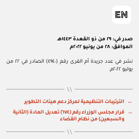
صدر في: ٢٩ من ذو القعدة ١٤٤٣هـ
الموافق: ٢٨ من يونيو ٢٠٢٢م
نشر في عدد جريدة أم القرى رقم (٤٩٤٠) الصادر في ٢٢ من
يوليو ٢٠٢٢م.
←
الترتيبات التنظيمية لمركز دعم هيئات التطوير
→
قرار مجلس الوزراء رقم (٦٧٤) تعديل المادة (الثانية
والسبعين) من نظام القضاء