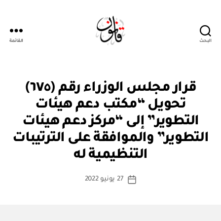
البحث
القائمة
قانون
قر
التصنيفات
قرار مجلس الوزراء رقم (٦٧٥)
ار
مج
تحويل “مكتب دعم هيئات
ل
س
التطوير” إلى “مركز دعم هيئات
الو
زرا
التطوير” والموافقة على الترتيبات
بو
ء
ا
التنظيمية له
س
ط
كاتب
27 يونيو 2022
ة
تاريخ
المقالة
ad
المقالة
m
in