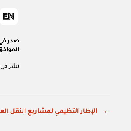
صدر في: ٢٩ من ذو القعدة ٣
الموافق: ٢٨ من يونيو 
نشر في عدد جريدة
←
الإطار التظيمي لمشاريع النقل الع