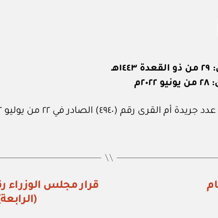
١٤٤هـ
٢٠٢٢م
 أم القرى رقم (٤٩٤٠) الصادر في ٢٢ من يوليو ٢٠٢٢م.
ام
(الرابعة