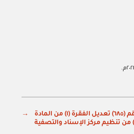
قرار مجلس الوزراء رقم (٦٨٥) تعديل الفقرة (١) من المادة
→
) من تنظيم مركز الإسناد والتصفية