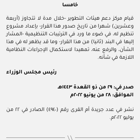
خامسا
قيام مركز دعم هيئات التطوير -خلال مدة لا تتجاوز (أربعة
وعشرين) شهرا من تاريخ صدور هذا القرار- بإعداد مشروع
تنظيم له، في ضوء ما ورد في الترتيبات التنظيمية -المشار
إليها في البند (ثانيا) من هذا القرار- وما قد يظهر له في هذا
الشأن، والرفع عنه، تمهيدا لاستكمال الإجراءات النظامية
اللازمة في شأنه.
رئيس مجلس الوزراء
صدر في: ٢٩ من ذو القعدة ١٤٤٣هـ
الموافق: ٢٨ من يونيو ٢٠٢٢م
نشر في عدد جريدة أم القرى رقم (٤٩٤٠) الصادر في ٢٢ من
يوليو ٢٠٢٢م.