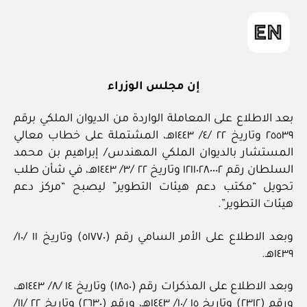
إن مجلس الوزراء
بعد الاطلاع على المعاملة الواردة من الديوان الملكي برقم
٢٥٥٣٩ وتاريخ ٢٢ /٤/ ١٤٤٣هـ، المشتملة على خطاب معالي
المستشار بالديوان الملكي المهندس/ إبراهيم بن محمد
السلطان رقم ١٢١١٠٢٨٠٠٠٢ وتاريخ ٢٢ /٣/ ١٤٤٣هـ، في شأن طلب
تحويل “مكتب دعم هيئات التطوير” ليصبح “مركز دعم
هيئات التطوير”.
وبعد الاطلاع على الأمر السامي رقم (٥١٧٧٠) وتاريخ ١١ /١٠/
١٤٣٩هـ.
وبعد الاطلاع على المذكرات رقم (١٨٥٠) وتاريخ ١٤ /٨/ ١٤٤٣هـ،
ورقم (٢٣١٢) وتاريخ ١٥ /١٠/ ١٤٤٣هـ، ورقم (٢٦٣٠) وتاريخ ٢٢ /١١/