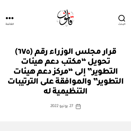
البحث
القائمة
قانون
قر
التصنيفات
قرار مجلس الوزراء رقم (٦٧٥)
ار
مج
تحويل “مكتب دعم هيئات
ل
س
التطوير” إلى “مركز دعم هيئات
الو
زرا
التطوير” والموافقة على الترتيبات
بو
ء
ا
التنظيمية له
س
ط
كاتب
27 يونيو 2022
ة
تاريخ
المقالة
ad
المقالة
m
in