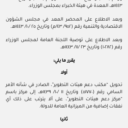
١٤٤٣هـ، المعدة في هيئة الخبراء بمجلس الوزراء.
وبعد الاطلاع على المحضر المعد في مجلس الشؤون
الاقتصادية والتنمية رقم (٩٥٢/ ٤٣/م) وتاريخ ٢٥ /١٠/ ١٤٤٣هـ.
وبعد الاطلاع على توصية اللجنة العامة لمجلس الوزراء
رقم (١٠٢٨٢) وتاريخ ٢٣ /١١/ ١٤٤٣هـ.
يقرر ما يلي:
أولا
تحويل “مكتب دعم هيئات التطوير”، الصادر في شأنه الأمر
السامي رقم (٥١٧٧٠) وتاريخ ١١ /١٠/ ١٤٣٩هـ، إلى مركز باسم
“مركز دعم هيئات التطوير”، على ألا يترتب على ذلك أي
نفقات إضافية من الميزانية العامة للدولة.
ثانيا