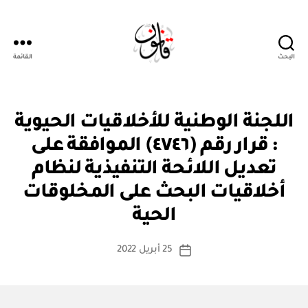
البحث
القائمة
قانون
ق
التصنيفات
اللجنة الوطنية للأخلاقيات الحيوية
ر
ار
: قرار رقم (٤٧٤٦) الموافقة على
و
زا
تعديل اللائحة التنفيذية لنظام
ر
ي
أخلاقيات البحث على المخلوقات
بو
ا
الحية
س
ط
كاتب
25 أبريل 2022
ة
تاريخ
المقالة
ad
المقالة
m
in