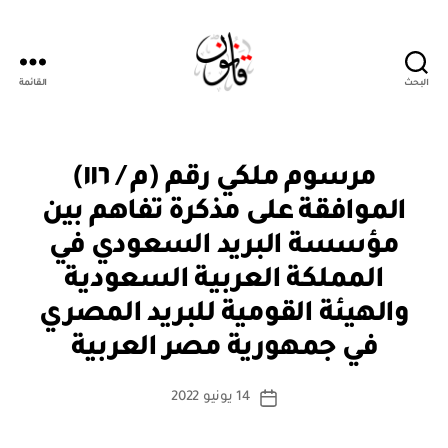
البحث
القائمة
قانون
م
التصنيفات
مرسوم ملكي رقم (م / ١١٦)
ر
س
الموافقة على مذكرة تفاهم بين
و
م
مؤسسة البريد السعودي في
مل
ك
المملكة العربية السعودية
ي
والهيئة القومية للبريد المصري
بو
ا
في جمهورية مصر العربية
س
ط
كاتب
14 يونيو 2022
ة
تاريخ
المقالة
ad
المقالة
m