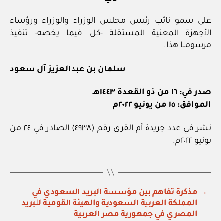
ثانيا
على سمو نائب رئيس مجلس الوزراء والوزراء ورؤساء
الأجهزة المعنية المستقلة -كل فيما يخصه- تنفيذ
مرسومنا هذا.
سلمان بن عبدالعزيز آل سعود
صدر في: ١٦ من ذو القعدة ١٤٤٣هـ
الموافق: ١٥ من يونيو ٢٠٢٢م
نشر في عدد جريدة أم القرى رقم (٤٩٣٨) الصادر في ٢٤ من
يونيو ٢٠٢٢م.
←
مذكرة تفاهم بين مؤسسة البريد السعودي في
المملكة العربية السعودية والهيئة القومية للبريد
المصري في جمهورية مصر العربية