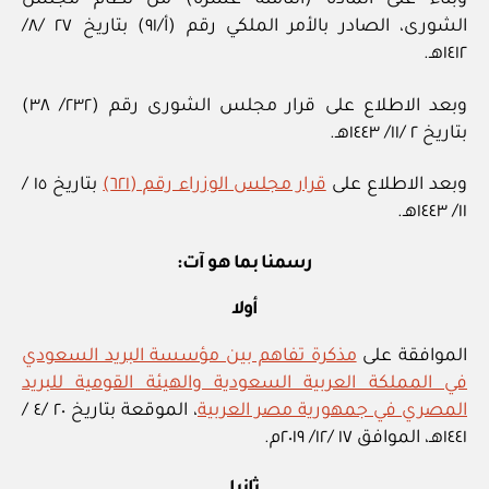
وبناء على المادة (الثامنة عشرة) من نظام مجلس
الشورى، الصادر بالأمر الملكي رقم (أ/٩١) بتاريخ ٢٧ /٨/
١٤١٢هـ.
وبعد الاطلاع على قرار مجلس الشورى رقم (٢٣٢/ ٣٨)
بتاريخ ٢ /١١/ ١٤٤٣هـ.
وبعد الاطلاع على
قرار مجلس الوزراء رقم (٦٢١)
بتاريخ ١٥ /
١١/ ١٤٤٣هـ.
رسمنا بما هو آت:
أولا
الموافقة على
مذكرة تفاهم بين مؤسسة البريد السعودي
في المملكة العربية السعودية والهيئة القومية للبريد
المصري في جمهورية مصر العربية
، الموقعة بتاريخ ٢٠ /٤ /
١٤٤١هـ، الموافق ١٧ /١٢/ ٢٠١٩م.