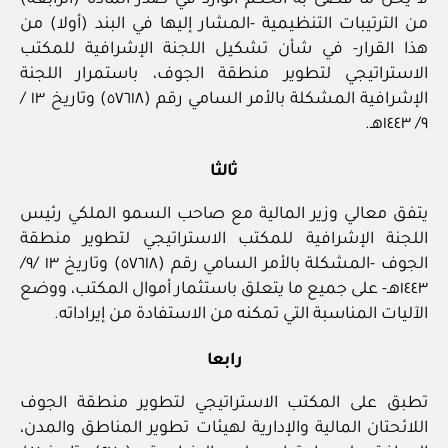
لا يخل ما قضى به الحكم الوارد في صدر المادة (الرابعة)
من الترتيبات التنظيمية -المشار إليها في البند (أولا) من
هذا القرار- في شأن تشكيل اللجنة الإشرافية للمكتب
الاستراتيجي لتطوير منطقة الجوف، باستمرار اللجنة
الإشرافية المشكلة بالأمر السامي رقم (٥٧٦١٨) وتاريخ ١٣ /
٩/ ١٤٤٣هـ.
ثالثا
يتفق معالي وزير المالية مع صاحب السمو الملكي رئيس
اللجنة الإشرافية للمكتب الاستراتيجي لتطوير منطقة
الجوف -المشكلة بالأمر السامي رقم (٥٧٦١٨) وتاريخ ١٣ /٩/
١٤٤٣هـ- على جميع ما يتعلق باستثمار أموال المكتب، ووضع
الآليات المناسبة التي تمكنه من الاستفادة من إيراداته.
رابعا
تطبق على المكتب الاستراتيجي لتطوير منطقة الجوف
اللائحتان المالية والإدارية لهيئات تطوير المناطق والمدن،