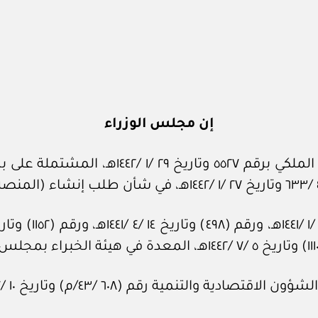
إن مجلس الوزراء
بعد الاطلاع على المعاملة الواردة من الديوان
تنمية رقم (٦٠٨ /٤٣/م) وتاريخ ١٠ /٧ /١٤٤٣هـ.