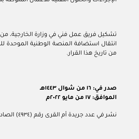
الإجراءات والحلول التقنية للأعمال المنوطة به
تشكيل فريق عمل فني في وزارة الخارجية، من ا
انتقال استضافة المنصة الوطنية الموحدة للتأش
من تاريخ هذا القرار.
صدر في: ١٦ من شوال ١٤٤٣هـ
الموافق: ١٧ من مايو ٢٠٢٢م
نشر في عدد جريدة أم القرى رقم (٤٩٣٤) الصادر في ٢٧ من مايو ٢٠٢٢م.