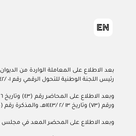
رئيس اللجنة الوطنية للتحول الرقمي رقم ٠١ /٤٢ /٦٣٣ وتاريخ ٢٧ /١ /١٤٤٢هـ، في شأن طلب إنشاء (المنصة الوطنية الموحدة للتأشيرات).
ورقم (٧٣) وتاريخ ١٣ /٢ /١٤٤٣هـ، والمذكرة رقم (١١١٠) وتاريخ ٥ /٧ /١٤٤٢هـ، المعدة في هيئة الخبراء بمجلس الوزراء.
وبعد الاطلاع على المحضر المعد في مجلس الشؤون الاقتصادية وال