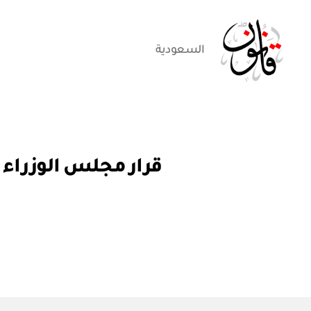
السعودية
قانون
قر
التصنيفات
ار
مج
ل
س
الو
زرا
ء