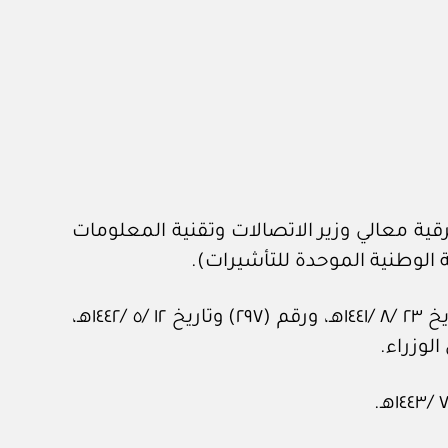
 الملكي برقم ٥٥٢٧ وتاريخ ٢٩ /١ /١٤٤٢هـ، المشتملة على برقية معالي وزير الاتصالات وتقنية المعلومات
وبعد الاطلاع على المحاضر رقم (٤٣) وتاريخ ٦ /١ /١٤٤١هـ، ورقم (٤٩٨) وتاريخ ١٤ /٤ /١٤٤١هـ، ورقم (١١٥٢) وتاريخ ٢٣ /٨ /١٤٤١هـ، ورقم (٢٩٧) وتاريخ ١٢ /٥ /١٤٤٢هـ،