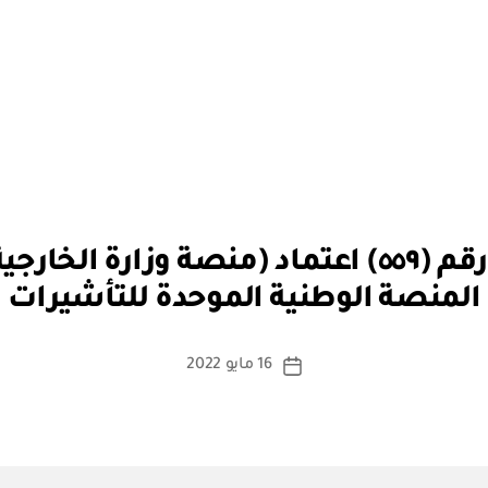
بو
قرار مجلس الوزراء رقم (٥٥٩) اعتماد (منصة وزا
ا
المنصة الوطنية الموحدة للتأشيرات
س
ط
ة
كاتب
16 مايو 2022
تاريخ
a
المقالة
المقالة
d
m
in