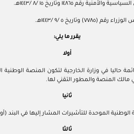
رقم ١٤٨٦٥ وتاريخ ١٥ /٨ /١٤٤٣هـ.
وتاريخ ٥ /٩ /١٤٤٣هـ.
يقرر ما يلي:
أولا
ائمة حاليا في وزارة الخارجية لتكون المنصة الوطنية
ي مالك المنصة والمطور التقني لها.
ثانيا
نية الموحدة للتأشيرات المشار إليها في البند (أولا)
ثالثا