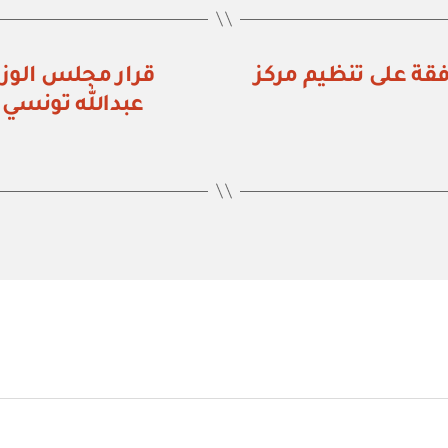
زراء رقم (٥٥٥) الموافقة على تنظيم مركز
عبدالله تونسي 