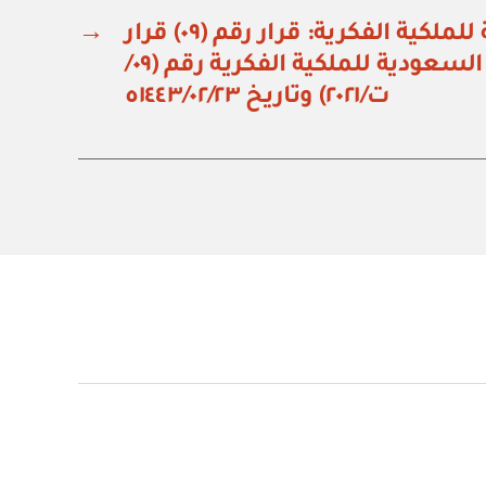
الهيئة السعودية للملكية الفكرية: قرار رقم (٠٩) قرار
→
مجلس إدارة الهيئة السعودية للملكية الفكرية رقم (٠٩/
ت/٢٠٢١) وتاريخ ١٤٤٣/٠٢/٢٣ه