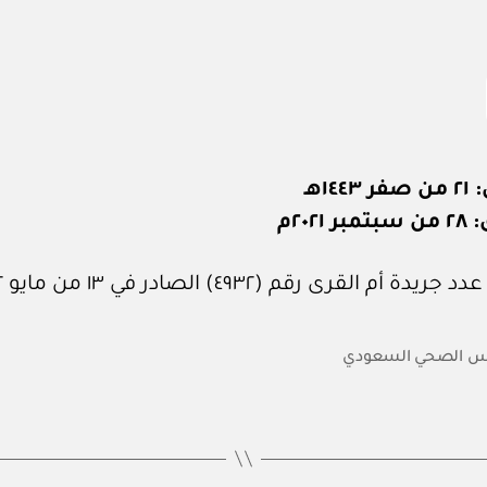
١٤هـ
٢٠٢١م
 أم القرى رقم (٤٩٣٢) الصادر في ١٣ من مايو ٢٠٢٢م.
س الصحي السعودي