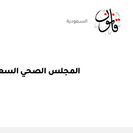
السعودية
قانون
ق
التصنيفات
ر
ار
و
ز
ا
ر
ي