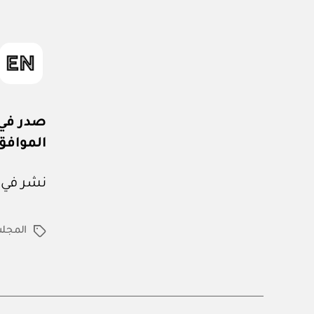
صدر في: ٢١ من صفر ٤٣
الموافق: ٢٨ من سبتمبر 
نشر في عدد جريدة
المجل
الوسوم