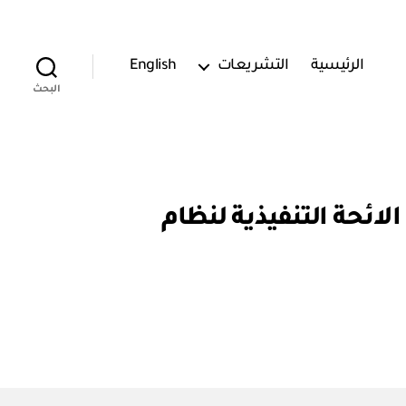
الرئيسية
التشريعات
English
البحث
 (٤ – ٢٩٤٢٥) الموافقة في الائحة التنفيذية لنظام