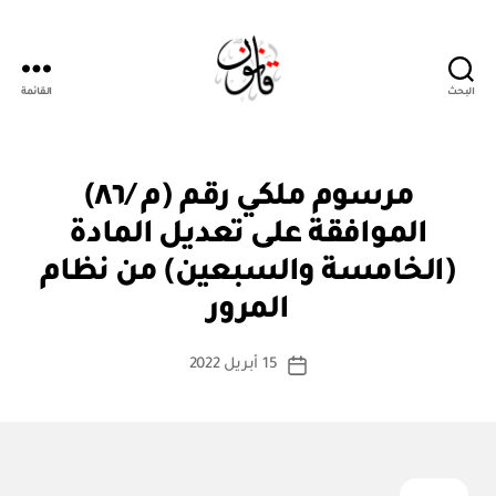
البحث
القائمة
قانون
م
التصنيفات
مرسوم ملكي رقم (م /٨٦)
ر
س
الموافقة على تعديل المادة
و
م
(الخامسة والسبعين) من نظام
بو
مل
ا
ك
المرور
س
ي
ط
كاتب
15 أبريل 2022
ة
تاريخ
المقالة
ad
المقالة
m
in