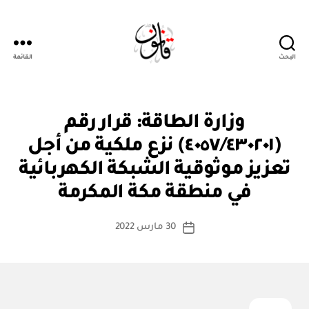
البحث
القائمة
قانون
ق
التصنيفات
وزارة الطاقة: قرار رقم
ر
ار
(٤٠٥٧/٤٣٠٢٠١) نزع ملكية من أجل
و
زا
تعزيز موثوقية الشبكة الكهربائية
بو
ر
ا
ي
في منطقة مكة المكرمة
س
ط
كاتب
30 مارس 2022
ة
تاريخ
المقالة
ad
المقالة
m
in