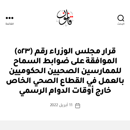
البحث
القائمة
قانون
قر
التصنيفات
قرار مجلس الوزراء رقم (٥٢٣)
ار
مج
الموافقة على ضوابط السماح
ل
س
للممارسين الصحيين الحكوميين
الو
زرا
بالعمل في القطاع الصحي الخاص
بو
ء
ا
خارج أوقات الدوام الرسمي
س
ط
كاتب
11 أبريل 2022
ة
تاريخ
المقالة
ad
المقالة
m
in