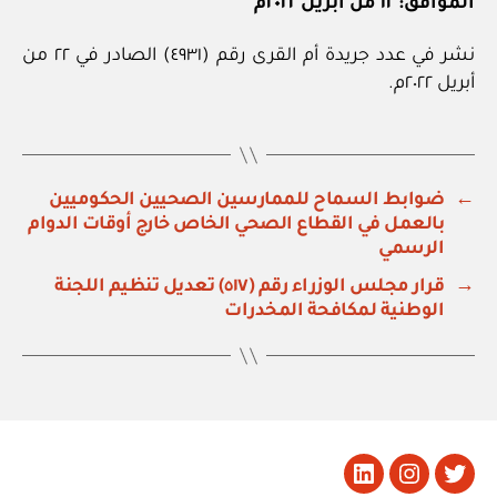
الموافق: ١٢ من أبريل ٢٠٢٢م
نشر في عدد جريدة أم القرى رقم (٤٩٣١) الصادر في ٢٢ من
أبريل ٢٠٢٢م.
←
ضوابط السماح للممارسين الصحيين الحكوميين
بالعمل في القطاع الصحي الخاص خارج أوقات الدوام
الرسمي
→
قرار مجلس الوزراء رقم (٥١٧) تعديل تنظيم اللجنة
الوطنية لمكافحة المخدرات
تويتر
Instagram
LinkedIn