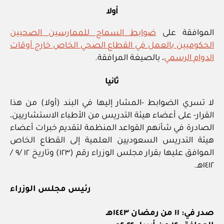
أولا
الموافقة على
ضوابط السماح للممارسين الصحيين
الحكوميين بالعمل في القطاع الصحي الخاص خارج أوقات
الدوام الرسمي
، بالصيغة المرافقة.
ثانيا
لا تسري الضوابط -المشار إليها في البند (أولا) من هذا
القرار- على أعضاء هيئة التدريس من الأطباء الاستشاريين،
الصادرة في شأنهم القواعد المنظمة لتقديم خبرات أعضاء
هيئة التدريس السعوديين العلمية إلى القطاع الخاص
الموافق عليها بقرار مجلس الوزراء رقم (١٢٣) وتاريخ ١٢ /٩ /
١٤١٢هـ.
رئيس مجلس الوزراء
صدر في: ١١ من رمضان ١٤٤٣هـ