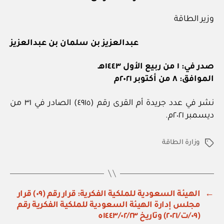
وزير الطاقة
عبدالعزيز بن سلمان بن عبدالعزيز
صدر في: ١ من ربيع الأول ١٤٤٣هـ
الموافق: ٨ من أكتوبر ٢٠٢١م
نشر في عدد جريدة أم القرى رقم (٤٩١٥) الصادر في ٣١ من
ديسمبر ٢٠٢١م.
وزارة الطاقة
الوسوم
←
الهيئة السعودية للملكية الفكرية: قرار رقم (٠٩) قرار
مجلس إدارة الهيئة السعودية للملكية الفكرية رقم
(٠٩/ت/٢٠٢١) وتاريخ ١٤٤٣/٠٢/٢٣ه