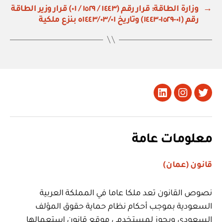
→
وزارة الطاقة: قرار رقم (١٤٤٣ / ١٥٢٩ / ٠١) قرار وزير الطاقة
رقم (٠١-١٥٢٩-١٤٤٣) وتاريخ ١٤٤٣/٠٣/٠١ه بنزع ملكية
تويتر
Instagram
LinkedIn
معلومات عامة
قانون (عمان)
نصوص القانون تعد ملكا عاما في المملكة العربية
السعودية بموجب أحكام نظام حماية حقوق المؤلف
السعودي ويجوز لمستخدمي موقع قانون استعمالها