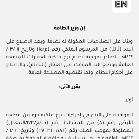
إن وزير الطاقة
وبناء على الصلاحيات المخولة له نظاما، وبعد الاطلاع على
البند (ثالثا) من المرسوم الملكي رقم (م/١٥) وتاريخ ١١ /٣ /
١٤٢٤هـ، الصادر بموجبه نظام نزع ملكية العقارات للمنفعة
العامة ووضع اليد المؤقت على العقار (النظام)، والاطلاع
على أحكام النظام، ولما تقتضيه المصلحة العامة.
يقرر الآتي:
أولا
الموافقة على البدء في إجراءات نزع ملكية جزء من قطعة
الأرض رقم (٨) من المخطط رقم (ب/خ/١٧٣/المعدل)
المملوكة بموجب الصك رقم (٣٧٢٣٠٢٠٠٤٤٧٢) وتاريخ ١٢ /١ /
١٤٤٢هـ، الواقعة في حي سيال في محافظة المخواة بمنطقة