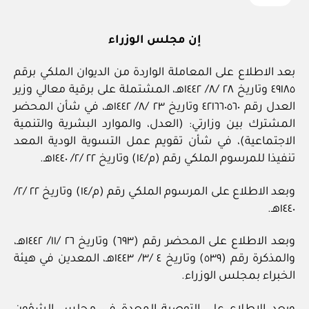
إن مجلس الوزراء
بعد الاطلاع على المعاملة الواردة من الديوان الملكي برقم
٤٩١٨٥ وتاريخ ٢٨ /٨/ ١٤٤٢هـ، المشتملة على برقية معالي وزير
العدل رقم ٤٢١٦٦٠٥٦٠ وتاريخ ٢٣ /٨/ ١٤٤٢هـ، في شأن المحضر
المشترك بين وزارتي: (العدل، والموارد البشرية والتنمية
الاجتماعية)، في شأن تقويم عمل التسوية الودية المعد
تنفيذا للمرسوم الملكي رقم (م/١٤) وتاريخ ٢٢ /٢/ ١٤٤٠هـ.
وبعد الاطلاع على المرسوم الملكي رقم (م/١٤) وتاريخ ٢٢ /٢/
١٤٤٠هـ.
وبعد الاطلاع على المحضر رقم (٦٩٣) وتاريخ ٢٦ /١١/ ١٤٤٢هـ،
والمذكرة رقم (٥٣٩) وتاريخ ٤ /٣/ ١٤٤٣هـ، المعدين في هيئة
الخبراء بمجلس الوزراء.