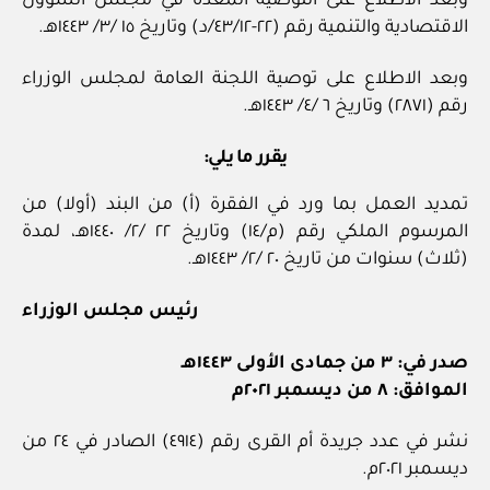
وبعد الاطلاع على التوصية المعدة في مجلس الشؤون
الاقتصادية والتنمية رقم (٢٢-٤٣/١٢/د) وتاريخ ١٥ /٣/ ١٤٤٣هـ.
وبعد الاطلاع على توصية اللجنة العامة لمجلس الوزراء
رقم (٢٨٧١) وتاريخ ٦ /٤/ ١٤٤٣هـ.
يقرر ما يلي:
تمديد العمل بما ورد في الفقرة (أ) من البند (أولا) من
المرسوم الملكي رقم (م/١٤) وتاريخ ٢٢ /٢/ ١٤٤٠هـ، لمدة
(ثلاث) سنوات من تاريخ ٢٠ /٢/ ١٤٤٣هـ.
رئيس مجلس الوزراء
صدر في: ٣ من جمادى الأولى ١٤٤٣هـ
الموافق: ٨ من ديسمبر ٢٠٢١م
نشر في عدد جريدة أم القرى رقم (٤٩١٤) الصادر في ٢٤ من
ديسمبر ٢٠٢١م.