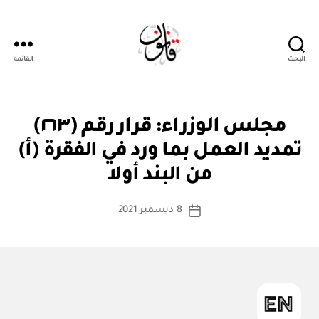
البحث
القائمة
قانون
ق
التصنيفات
مجلس الوزراء: قرار رقم (٢٦٣)
ر
ار
تمديد العمل بما ورد في الفقرة (أ)
بو
و
ا
زا
من البند أولا
س
ر
ي
ط
كاتب
8 ديسمبر 2021
ة
تاريخ
المقالة
ad
المقالة
m
in