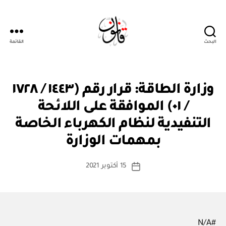
البحث
القائمة
قانون
ق
التصنيفات
وزارة الطاقة: قرار رقم (١٤٤٣ / ١٧٢٨
ر
ار
/ ٠١) الموافقة على اللائحة
و
زا
التنفيدية لنظام الكهرباء الخاصة
بو
ر
ا
ي
بمهمات الوزارة
س
ط
كاتب
15 أكتوبر 2021
ة
تاريخ
المقالة
ad
المقالة
m
in
#N/A