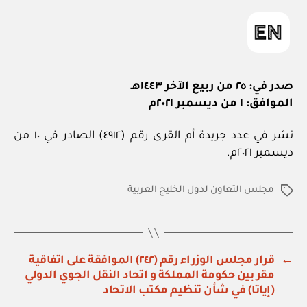
صدر في: ٢٥ من ربيع الآخر ١٤٤٣هـ
الموافق: ١ من ديسمبر ٢٠٢١م
نشر في عدد جريدة أم القرى رقم (٤٩١٢) الصادر في ١٠ من
ديسمبر ٢٠٢١م.
مجلس التعاون لدول الخليج العربية
الوسوم
←
قرار مجلس الوزراء رقم (٢٤٢) الموافقة على اتفاقية
مقر بين حكومة المملكة و اتحاد النقل الجوي الدولي
(إياتا) في شأن تنظيم مكتب الاتحاد