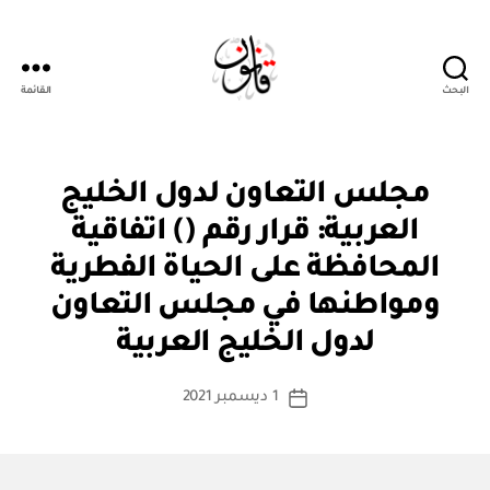
البحث
القائمة
قانون
ق
التصنيفات
مجلس التعاون لدول الخليج
ر
ار
العربية: قرار رقم () اتفاقية
و
زا
المحافظة على الحياة الفطرية
ر
ي
ومواطنها في مجلس التعاون
بو
ا
لدول الخليج العربية
س
ط
كاتب
1 ديسمبر 2021
ة
تاريخ
المقالة
ad
المقالة
m
in