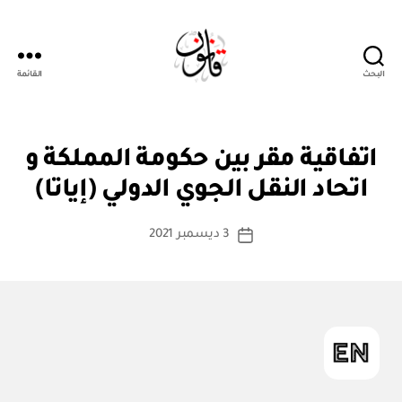
البحث
القائمة
قانون
ن
التصنيفات
اتفاقية مقر بين حكومة المملكة و
بو
ظ
ا
ا
اتحاد النقل الجوي الدولي (إياتا)
س
م
أو
ط
كاتب
لا
3 ديسمبر 2021
ة
تاريخ
ئ
المقالة
ad
المقالة
ح
m
ة
in