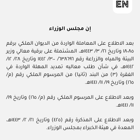
إن مجلس الوزراء
بعد الاطلاع على المعاملة الواردة من الديوان الملكي برقم
١٨٠٨٥ وتاريخ ٢١/ ٣/ ١٤٤٣هـ، المشتملة على برقية معالي وزير
البيئة والمياه والزراعة رقم ٦٣٨٦٩٦/ ٣٠٠/ ١٤٤٢ وتاريخ ٢٨/ ١٢/
١٤٤٢هـ، في شأن طلب معاليه تمديد المهلة الواردة في
الفقرة (٣) من البند (ثانيا) من المرسوم الملكي رقم (م/
١٦٥) وتاريخ ١٩/ ١١/ ١٤٤١هـ.
وبعد الاطلاع على المرسوم الملكي رقم (م/ ١٦٥) وتاريخ ١٩/
١١/ ١٤٤١هـ.
وبعد الاطلاع على المذكرة رقم (٤٢٥) وتاريخ ٢١/ ٢/ ١٤٤٣هـ،
المعدة في هيئة الخبراء بمجلس الوزراء.