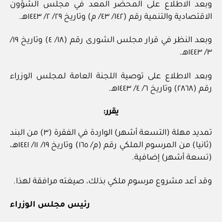
وبعد الاطلاع على المحضر المعد في مجلس الشؤون
الاقتصادية والتنمية رقم (١٤٢/ ٤٣/ م) وتاريخ ٢٩/ ٢/ ١٤٤٣هـ.
وبعد النظر في قرار مجلس الشورى رقم (١٨/ ٤) وتاريخ ١٩/
٣/ ١٤٤٣هـ.
وبعد الاطلاع على توصية اللجنة العامة لمجلس الوزراء
رقم (٢٨٦٨) وتاريخ ٦/ ٤/ ١٤٤٣هـ.
يقرر:
تمديد مهلة (التسعة أشهر) الواردة في الفقرة (٣) من البند
(ثانيا) من المرسوم الملكي رقم (م/ ١٦٥) وتاريخ ١٩/ ١١/ ١٤٤١هـ،
(تسعة أشهر) إضافية.
وقد أعد مشروع مرسوم ملكي بذلك، صيغته مرافقة لهذا.
رئيس مجلس الوزراء