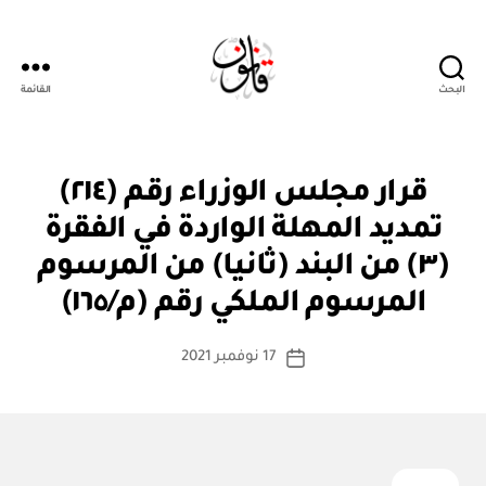
البحث
القائمة
قانون
قر
التصنيفات
قرار مجلس الوزراء رقم (٢١٤)
ار
مج
تمديد المهلة الواردة في الفقرة
ل
س
(٣) من البند (ثانيا) من المرسوم
بو
الو
ا
زرا
المرسوم الملكي رقم (م/١٦٥)
س
ء
ط
كاتب
17 نوفمبر 2021
ة
تاريخ
المقالة
ad
المقالة
m
in