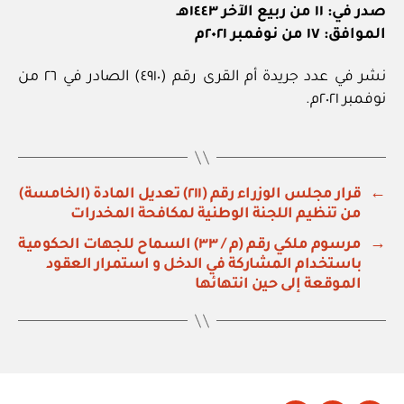
صدر في: ١١ من ربيع الآخر ١٤٤٣هـ
الموافق: ١٧ من نوفمبر ٢٠٢١م
نشر في عدد جريدة أم القرى رقم (٤٩١٠) الصادر في ٢٦ من
نوفمبر ٢٠٢١م.
←
قرار مجلس الوزراء رقم (٢١١) تعديل المادة (الخامسة)
من تنظيم اللجنة الوطنية لمكافحة المخدرات
→
مرسوم ملكي رقم (م / ٣٣) السماح للجهات الحكومية
باستخدام المشاركة في الدخل و استمرار العقود
الموقعة إلى حين انتهائها