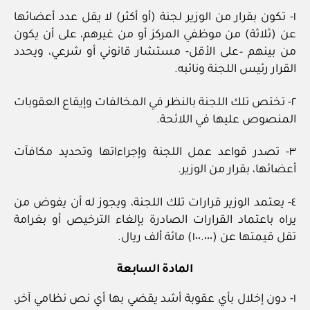
١- تكون بقرار من الوزير لجنة (أو أكثر) لا يقل عدد أعضائها
عن (ثلاثة) من موظفي المركز أو من غيرهم، على أن يكون
من بينهم –على الأقل- مستشار قانوني أو شرعي، ويحدد
القرار رئيس اللجنة ونائبه.
٢- تختص تلك اللجنة بالنظر في المخالفات وإيقاع العقوبات
المنصوص عليها في اللائحة.
٣- تصدر قواعد عمل اللجنة وإجراءاتها وتحديد مكافآت
أعضائها، بقرار من الوزير.
٤- يعتمد الوزير قرارات تلك اللجنة، ويجوز له أن يفوض من
يراه باعتماد القرارات الصادرة بإلغاء الترخيص أو بغرامة
تقل قيمتها عن (١٠٠.٠٠٠) مائة ألف ريال.
المادة السابعة
١- دون إخلال بأي عقوبة أشد يقضي بها أي نص نظامي آخر،