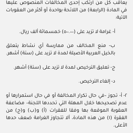
يعاقب كل من ارتكب إحدى المخالفات المنصوص عليها
في المادة (الرابعة) من اللائحة بواحدة أو أكثر من العقوبات
الآتية:
أ- غرامة لا تزيد على (٥٠٠.٠٠٠) خمسمائة ألف ريال.
ب- منع المخالف من ممارسة أي نشاط يتعلق
بالخيل العربية الأصيلة لمدة لا تزيد على (ستة) أشهر.
ج- تعليق الترخيص لمدة لا تزيد على (ستة) أشهر.
د- إلغاء الترخيص.
٢- أ- تجوز –في حال تكرار المخالفة أو في حال استمرارها أو
عدم تصحيحها خلال المهلة التي تحددها اللجنة– مضاعفة
العقوبة الموقعة بها وفقا للفقرات (أ) و(ب) و(ج) من
الفقرة (١) من هذه المادة، ألا تتجاوز الغرامة ضعف حدها
الأعلى.