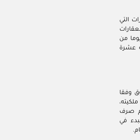
ت التي
عقارات
ا تقل عن (٣٠) ثلاثين يوما من
سة عشرة
ق وفقا
لكيته،
تم صرف
بدء في
م.