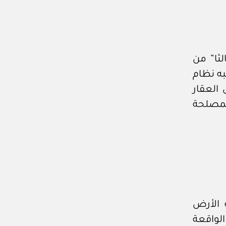
لثا” من
١هـ، الصادر بموجبه نظام
العقار
لمصلحة
 الأرض
ك رقم (٣٨١٥٢٠٦٥) وتاريخ ٢٦ / ٠٤ / ١٤٣٨هـ، الواقعة