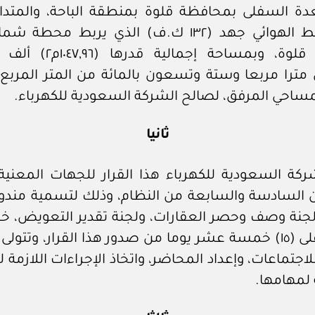
دة السفلى بمحافظة قلوة بمنطقة الباحة، والمتدا
حرم الخط الهوائي جهد (١٣٢ ك.ف) الذي يربط محطة
بمحطة قلوة، وبمساحة إجمالية 
 مترا مربعا وستة وتسعون بالمائة من المتر المرب
لمساحي المرفق، لصالح الشركة السعودية للكهرباء.
ثانيا
ركة السعودية للكهرباء هذا القرار للجهات المعنية 
ين السادسة والسابعة من النظام، وذلك لتسمية مندوب
جنة وصف وحصر العقارات، ولجنة تقدير التعويض، خل
لا تزيد على (١٥) خمسة عشر يوما من صدور هذا القرار، وتتو
لاجتماعات، وإعداد المحاضر، واتخاذ الإجراءات اللازمة 
 لمهامها.