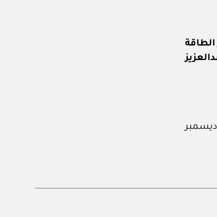
 الطاقة
العزيز
ى رقم (٤٨٦٣) الصادر في ٢٥ من ديسمبر