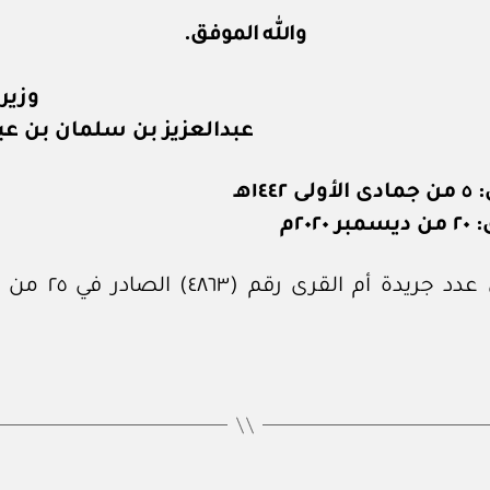
والله الموفق.
وزير
عبدالعزيز بن سلمان بن عبد
١٤٤٢هـ
٢٠٢٠م
نشر في عدد جريدة أم القر
بو