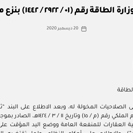
ا
الطاقة رقم (٠١ / ٢٩٢٢ / ١٤٤٢) بنزع ملكية
س
ط
ة
كاتب
20 ديسمبر 2020
تاريخ
a
المقالة
المقالة
d
m
in
الطاقة
ى الصلاحيات المخولة له، وبعد الاطلاع على البند “ثا
المرسوم الملكي رقم (م / ١٥) وتاريخ ١١ / ٣ / ٤٢٤
ية العقارات للمنفعة العامة ووضع اليد المؤقت على 