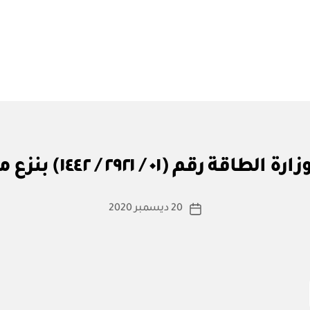
بو
ا
الطاقة رقم (٠١ / ٢٩٢١ / ١٤٤٢) بنزع ملكية
س
ط
ة
كاتب
20 ديسمبر 2020
تاريخ
a
المقالة
المقالة
d
m
in