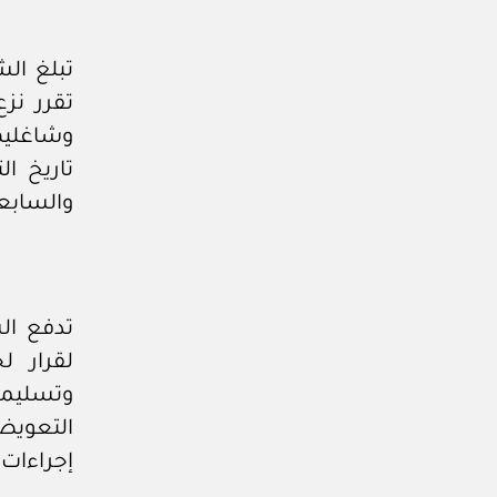
تبلغ ال
تقرر نز
تاريخ ال
والسابع
تدفع ال
لقرار ل
وتسليمه
التعويض
إجراءات 