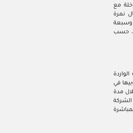
خلة مع
 شمال نمرة
قدرها (١٠٤٧,٩٦م٢) ألف وسبعة
ع، حسب
الواردة
يها في
ال مدة
لى الشركة
لمباشرة