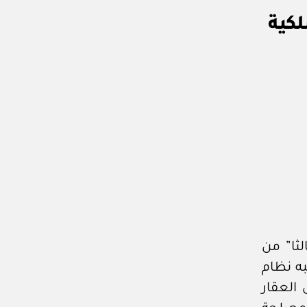
لثا” من
١هـ، الصادر بموجبه نظام
العقار