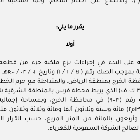
م”)، والاطلاع على أحكام النظام، ولما تقتضيه ا
يقرر ما يلي:
أولا
ة على البدء في إجراءات نزع ملكية جزء من قطعة
المملوكة بموجب الصك
ظة الخرج بمنطقة الرياض، والمتداخلة مع حرم الخط ا
جهد (٣٨٠ ك.ف) الذي يربط محطة فرس بالمنطقة الشرقية 
المركزية رقم (٩٠٠٣) في محافظة الخرج، وبمساحة إجما
(١٣٦١٣٣,٤٧م٢) مائة وستة وثلاثون ألفا ومائة وثلاثة وثلاثون م
أربعون بالمائة من المتر المربع، حسب القرار ا
لصالح الشركة السعودية للكهرباء.