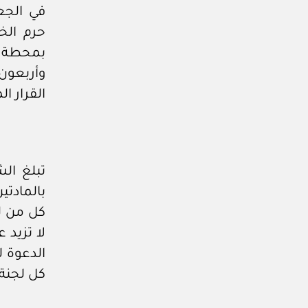
في الجع
وأربعون
القرار ا
تبلغ الش
بالمادت
كل من ل
الدعوة ل
كل لجنة