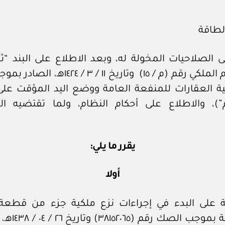
الطاقة
ى الصلاحيات المخولة له، وبعد الاطلاع على البند “ثا
المرسوم الملكي رقم (م / ١٥) وتاريخ ١١ / ٣ / ٤٢٤
ية العقارات للمنفعة العامة ووضع اليد المؤقت على 
م”)، والاطلاع على أحكام النظام، ولما تقتضيه ا
يقرر ما يلي:
أولا
ة على البدء في إجراءات نزع ملكية جزء من قطعة
المملوكة بموجب الص