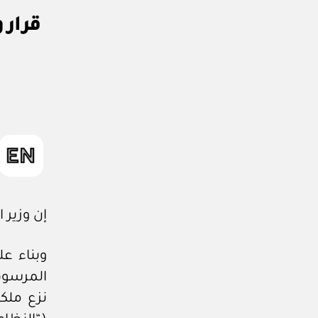
قر
التصنيفات
قرار وزارة 
ار
مج
ل
س
الو
زرا
ء
إن وزير 
وبناء عل
نزع ملك