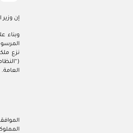
إن وزير 
وبناء عل
نزع ملك
(“النظا
العامة.
الموافق