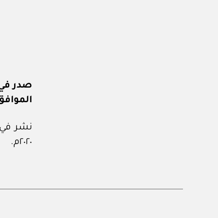
صدر في: ٥ من جمادى الأولى 
الموافق: ٢٠ من ديسمبر 
٢٠٢٠م.