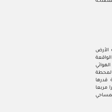
لمصلحة
 الأرض
 رقم (٤٢ / ٢ / ١) وتاريخ ٠٢ / ٠٣ / ١٤٠٠هـ، الواقعة
لهوائي
بالمحطة
لية قدرها
ترا مربعا
لمساحي