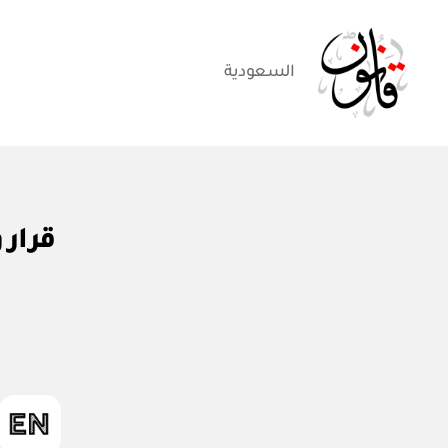
السعودية
قانون
قر
التصنيفات
قرار وزارة 
ار
مج
ل
س
الو
زرا
ء