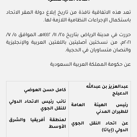
تعد هذه الاتفاقية نافذة من تاريخ إبلاغ دولة المقر الاتحاد
باستكمال الإجراءات النظامية اللازمة لها.
حررت في مدينة الرياض بتاريخ ٢٥/ ١١/ ١٤٤٢هـ، الموافق ٥/ ٧/
٢٠٢١م، من نسختين أصليتين باللغتين العربية والإنجليزية
والنصان متساويان في الحجية.
عن حكومة المملكة العربية السعودية
عبدالعزيز بن عبدالله
كامل حسن العوضي
الدعيلج
نائب رئيس الاتحاد الدولي
رئيس الهيئة العامة
للنقل الجوي
للطيران المدني
لمنطقة أفريقيا والشرق
عن اتحاد النقل الجوي
الأوسط
الدولي (إياتا)