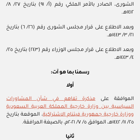
الشورى، الصادر بالأمر الملكي رقم (أ/ ٩١) بتاريخ ٢٧/ ٨/
١٤١٢هـ.
وبعد الاطلاع على قرار مجلس الشورى رقم (٢٦/ ٦) بتاريخ
٢١/ ٣/ ١٤٤٣هـ.
وبعد الاطلاع على قرار مجلس الوزراء رقم (٢٤٣) بتاريخ ٢٥/
٤/ ١٤٤٣هـ.
رسمنا بما هو آت:
أولا
الموافقة على
مذكرة تفاهم في شأن المشاورات
السياسية بين وزارة خارجية المملكة العربية السعودية
ووزارة خارجية جمهورية فيتنام الاشتراكية
، الموقعة بتاريخ
٢٥/ ١١/ ١٤٤٢هـ، الموافق ٥/ ٧/ ٢٠٢١م، بالصيغة المرافقة.
ثانيا