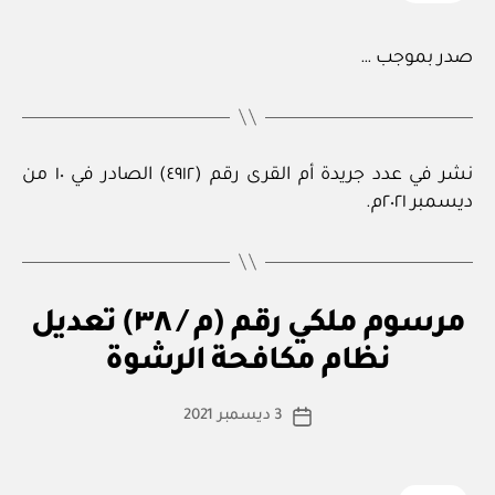
صدر بموجب …
نشر في عدد جريدة أم القرى رقم (٤٩١٢) الصادر في ١٠ من
ديسمبر ٢٠٢١م.
م
التصنيفات
مرسوم ملكي رقم (م / ٣٨) تعديل
بو
ر
ا
س
نظام مكافحة الرشوة
س
و
م
ط
كاتب
مل
3 ديسمبر 2021
ة
تاريخ
ك
المقالة
ad
المقالة
ي
m
in