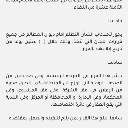
الموافقة ﺑﺎﻟﺒﺪء في إﺟﺮاءات ﻧﺰع الملكية وﻓﻘﺎ لأحكام المادة
اﻟﺜﺎﻣﻨﺔ ﻋﺸﺮة ﻣﻦ اﻟﻨﻈﺎم.
خامسا
ﻳﺠﻮز لأصحاب اﻟﺸﺄن اﻟﺘﻈﻠﻢ أﻣﺎم دﻳﻮان المظالم ﻣﻦ ﺟﻤﻴﻊ
ﻗﺮارات اﻟﻠﺠﺎن اﻟﺘﻲ ﺗﺘﺨﺬ، وذﻟﻚ ﺧﻼل (٦٠) ستين ﻳﻮما ﻣﻦ
ﺗﺎرﻳﺦ إﺑﻼﻏﻬﻢ ﺑﺎﻟﻘﺮار.
سادسا
ﻳﻨﺸﺮ ﻫﺬا اﻟﻘﺮار في الجريدة اﻟﺮﺳﻤﻴﺔ، وفي صفحتين ﻣﻦ
اﻟﺼﺤﻒ اﻟﻴﻮﻣﻴﺔ اﻟﺘﻲ ﺗﻮزع في المنطقة، ﻛﻤﺎ ﺗﻠﺼﻖ ﺻﻮرة
ﻣﻦ اﻹﻋﻼن في ﻣﻘﺮ اﻟﺸﺮﻛﺔ، وفي ﻣﻘﺮ المشروع، وفي
المحكمة، وفي اﻹﻣﺎرة أو المحافظﺔ أو المركز، وفي اﻟﺒﻠﺪﻳﺔ
اﻟﺘﻲ ﻳﻘﻊ اﻟﻌﻘﺎر في داﺋﺮة اﺧﺘﺼﺎﺻﻬﺎ.
ﺳﺎبعا: ﻳﺒﻠﻎ ﻫﺬا اﻟﻘﺮار لمن ﻳﻠﺰم ﻟﺘﻨﻔﻴﺬه واﻟﻌﻤﻞ بمقتضاه.