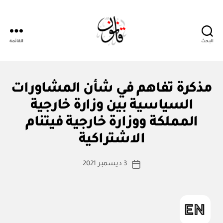
البحث
القائمة
قانون
ن
التصنيفات
مذكرة تفاهم في شأن المشاورات
ظ
ا
السياسية بين وزارة خارجية
م
أو
المملكة ووزارة خارجية فيتنام
بو
لا
ا
ئ
الاشتراكية
س
ح
ة
ط
كاتب
3 ديسمبر 2021
ة
تاريخ
المقالة
ad
المقالة
m
in