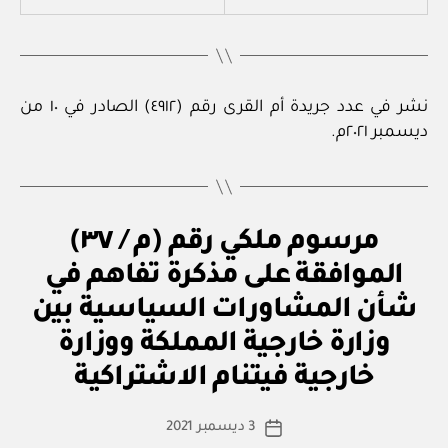
نشر في عدد جريدة أم القرى رقم (٤٩١٢) الصادر في ١٠ من
ديسمبر ٢٠٢١م.
م
التصنيفات
مرسوم ملكي رقم (م / ٣٧)
ر
س
الموافقة على مذكرة تفاهم في
و
م
شأن المشاورات السياسية بين
مل
ك
وزارة خارجية المملكة ووزارة
بو
ي
ا
خارجية فيتنام الاشتراكية
س
ط
كاتب
3 ديسمبر 2021
ة
تاريخ
المقالة