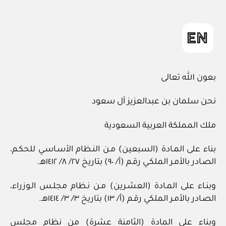
ad
المقالة
ي
m
in
بعون الله تعالى
نحن سلمان بن عبدالعزيز آل سعود
ملك المملكة العربية السعودية
بناء على المـادة (السبعين) مـن النـظام الأسـاسـي للحكـم،
الصـادر بالأمـر الملكـي رقـم (أ/ ٩٠) بتاريخ ٢٧/ ٨/ ١٤١٢هـ.
وبنـاء على المـادة (العشـرين) مـن نـظام مجلـس الـوزراء،
الصـادر بالأمـر الملكي رقـم (أ/ ١٣) بتاريخ ٣/ ٣/ ١٤١٤هـ.
وبناء على المادة (الثامنة عشرة) من نظام مجلس