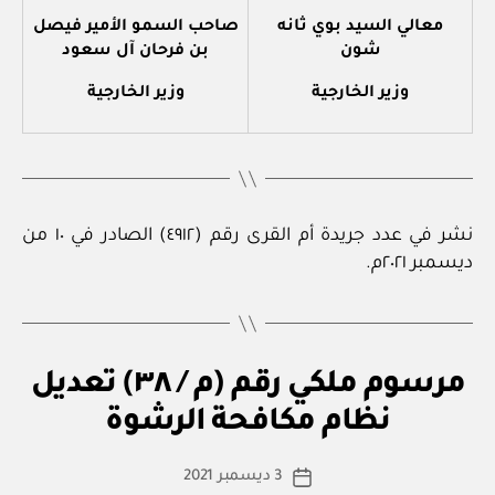
معالي السيد بوي ثانه
صاحب السمو الأمير فيصل
شون
بن فرحان آل سعود
وزير الخارجية
وزير الخارجية
نشر في عدد جريدة أم القرى رقم (٤٩١٢) الصادر في ١٠ من
ديسمبر ٢٠٢١م.
م
التصنيفات
مرسوم ملكي رقم (م / ٣٨) تعديل
بو
ر
ا
س
نظام مكافحة الرشوة
س
و
م
ط
كاتب
مل
3 ديسمبر 2021
ة
تاريخ
ك
المقالة