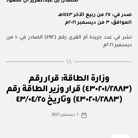
سلمان بن عبدالعزيز آل سعود
صدر في: ٢٧ من ربيع الآخر ١٤٤٣هـ
الموافق: ٣ من ديسمبر ٢٠٢١م
نشر في عدد جريدة أم القرى رقم (٤٩١٢) الصادر في ١٠ من
ديسمبر ٢٠٢١م.
ق
التصنيفات
وزارة الطاقة: قرار رقم
ر
ار
(٤٣٠٢٠١/٢٨٨٣) قرار وزير الطاقة رقم
بو
و
ا
زا
(٤٣٠٢٠١/٢٨٨٣) وتاريخ ٤٣/٠٤/٢٥
س
ر
ي
ط
كاتب
1 ديسمبر 2021
ة
تاريخ
المقالة
ad
المقالة
m
in