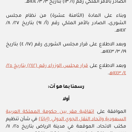
الصادر بالأمر الملكي رقم (أ/ ١٣) بتاريخ ٣/ ٣/ ١٤١٤هـ.
وبناء على المادة (الثامنة عشرة) من نظام مجلس
الشورى، الصادر بالأمر الملكي رقم (أ/ ٩١) بتاريخ ٢٧/ ٨/
١٤١٢هـ.
وبعد الاطلاع على قرار مجلس الشورى رقم (١٧/ ٤) بتاريخ
١٩/ ٣/ ١٤٤٣هـ.
وبعد الاطلاع على
قرار مجلس الوزراء رقم (٢٤٢) بتاريخ ٢٥/
٤/ ١٤٤٣ه
ـ.
رسمنا بما هو آت:
أولا
الموافقة على
اتفاقية مقر بين حكومة المملكة العربية
السعودية واتحاد النقل الجوي الدولي (إياتا)
في شأن تنظيم
مكتب الاتحاد، الموقعة في مدينة الرياض بتاريخ ٢٥/ ١١/