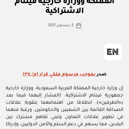
المملكة ووزارة خارجية فيتنام
بو
لا
ا
ئ
الاشتراكية
س
ح
ة
ط
كاتب
3 ديسمبر 2021
ة
تاريخ
المقالة
ad
المقالة
m
in
صدر
بموجب مرسوم ملكي قرار (م/ ٣٧)
إن وزارة خارجية المملكة العربية السعودية، ووزارة خارجية
جمهورية فيتنام الاشتراكية، (المشار إليهما فيما بعد
بـ«الطرفين»)، انطلاقا من اهتمامهما بتقوية علاقات
الصداقة القائمة بين الشعبين والحكومتين، ورغبة منهما
في تطوير علاقات التعاون وتبني تفاهم مشترك بين
البلدين، مما يسهم في دعم السلم والأمن الدوليين، وإدراكا