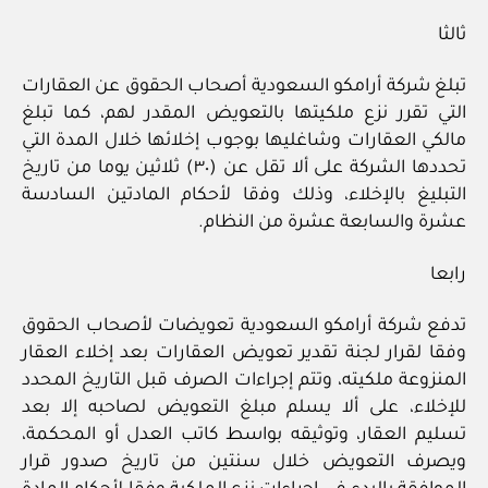
ثالثا
ﺗﺒﻠﻎ ﺷﺮﻛﺔ أراﻣﻜﻮ اﻟﺴﻌﻮدﻳﺔ أﺻﺤﺎب الحقوق ﻋﻦ اﻟﻌﻘﺎرات
اﻟﺘﻲ ﺗﻘﺮر ﻧﺰع ﻣﻠﻜﻴﺘﻬﺎ ﺑﺎﻟﺘﻌﻮﻳﺾ المقدر ﻟﻬﻢ، ﻛﻤﺎ ﺗﺒﻠﻎ
ﻣﺎﻟﻜﻲ اﻟﻌﻘﺎرات وﺷﺎﻏﻠﻴﻬﺎ ﺑﻮﺟﻮب إﺧﻼﺋﻬﺎ ﺧﻼل المدة اﻟﺘﻲ
تحددها اﻟﺸﺮﻛﺔ ﻋﻠﻰ أﻻ ﺗﻘﻞ ﻋﻦ (٣٠) ثلاثين ﻳﻮﻣﺎ ﻣﻦ ﺗﺎرﻳﺦ
اﻟﺘﺒﻠﻴﻎ ﺑﺎﻹﺧﻼء، وذﻟﻚ وﻓقا ﻷﺣﻜﺎم المادتين اﻟﺴﺎدﺳﺔ
ﻋﺸﺮة واﻟﺴﺎﺑﻌﺔ ﻋﺸﺮة ﻣﻦ اﻟﻨﻈﺎم.
رابعا
ﺗﺪﻓﻊ ﺷﺮﻛﺔ أراﻣﻜﻮ اﻟﺴﻌﻮدﻳﺔ ﺗﻌﻮﻳﻀﺎت لأصحاب الحقوق
وﻓﻘﺎ ﻟﻘﺮار لجنة ﺗﻘﺪﻳﺮ ﺗﻌﻮﻳﺾ اﻟﻌﻘﺎرات ﺑﻌﺪ إﺧﻼء اﻟﻌﻘﺎر
المنزوعة ﻣﻠﻜﻴﺘﻪ، وﺗﺘﻢ إﺟﺮاءات اﻟﺼﺮف ﻗﺒﻞ اﻟﺘﺎرﻳﺦ المحدد
ﻟﻺﺧﻼء، ﻋﻠﻰ أﻻ ﻳﺴﻠﻢ ﻣﺒﻠﻎ اﻟﺘﻌﻮﻳﺾ ﻟﺼﺎﺣﺒﻪ إﻻ ﺑﻌﺪ
ﺗﺴﻠﻴﻢ اﻟﻌﻘﺎر، وﺗﻮﺛﻴﻘﻪ ﺑﻮاﺳﻄ ﻛﺎﺗﺐ اﻟﻌﺪل أو المحكمة،
وﻳﺼﺮف اﻟﺘﻌﻮﻳﺾ ﺧﻼل سنتين ﻣﻦ ﺗﺎرﻳﺦ ﺻﺪور ﻗﺮار