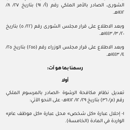
الشورى، الصادر بالأمر الملكي رقم (أ/ ٩١) بتاريخ ٢٧/ ٨/
١٤١٢هـ.
وبعد الاطلاع على قرار مجلس الشورى رقم (٢٢/ ٥) بتاريخ
٢٠/ ٣/ ١٤٤٣هـ.
وبعد الاطلاع على قرار مجلس الوزراء رقم (٢٥٥) بتاريخ ٢٥/
٤/ ١٤٤٣هـ.
رسمنا بما هو آت:
أولا
تعديل نظام مكافحة الرشوة -الصادر بالمرسوم الملكي
رقم (م/ ٣٦) بتاريخ ٢٩/ ١٢/ ١٤١٢هـ- على النحو الآتي:
١- إحلال عبارة «كل شخص» محل عبارة «كل موظف عام»
الواردة في المادة (الخامسة).