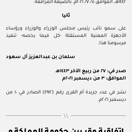
١٤٤٢هـ، الموافق ٥/ ٧/ ٢٠٢١م، بالصيغة المرافقة.
ثانيا
على سمو نائب رئيس مجلس الوزراء والوزراء ورؤساء
الأجهزة المعنية المستقلة -كل فيما يخصه- تنفيذ
مرسومنا هذا.
سلمان بن عبدالعزيز آل سعود
صدر في: ٢٧ من ربيع الآخر ١٤٤٣هـ
الموافق: ٣ من ديسمبر ٢٠٢١م
نشر في عدد جريدة أم القرى رقم (٤٩١٢) الصادر في ١٠ من
ديسمبر ٢٠٢١م.
ن
التصنيفات
بو