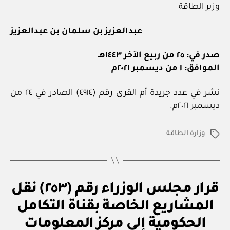
وزير الطاقة
عبدالعزيز بن سلمان بن عبدالعزيز
صدر في: ٢٥ من ربيع الآخر ١٤٤٣هـ
الموافق: ١ من ديسمبر ٢٠٢١م
نشر في عدد جريدة أم القرى رقم (٤٩١٤) الصادر في ٢٤ من
ديسمبر ٢٠٢١م.
وزارة الطاقة
الوسوم
قر
التصنيفات
قرار مجلس الوزراء رقم (٢٥٣) نقل
ار
مج
المشاريع الخاصة بقناة التكامل
ل
س
الحكومية إلى مركز المعلومات
الو