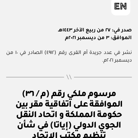
صدر في: ٢٧ من ربيع الآخر ١٤٤٣هـ
الموافق: ٣ من ديسمبر ٢٠٢١م
نشر في عدد جريدة أم القرى رقم (٤٩١٢) الصادر في ١٠ من
ديسمبر ٢٠٢١م.
م
التصنيفات
مرسوم ملكي رقم (م / ٣٦)
ر
س
الموافقة على اتفاقية مقر بين
و
م
حكومة المملكة و اتحاد النقل
مل
ك
الجوي الدولي (إياتا) في شأن
بو
ي
ا
تنظيم مكتب الاتحاد
س