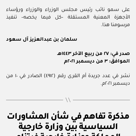
على سمو نائب رئيس مجلس الوزراء والوزراء ورؤساء
الأجهزة المعنية المستقلة –كل فيما يخصه– تنفيذ
مرسومنا هذا.
سلمان بن عبدالعزيز آل سعود
صدر في: ٢٧ من ربيع الآخر ١٤٤٣هـ
الموافق: ٣ من ديسمبر ٢٠٢١م
نشر في عدد جريدة أم القرى رقم (٤٩١٢) الصادر في ١٠ من
ديسمبر ٢٠٢١م.
ن
التصنيفات
مذكرة تفاهم في شأن المشاورات
ظ
ا
السياسية بين وزارة خارجية
م
أو