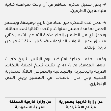
٧- يجوز تعديل مذكرة التفاهم في أي وقت بموافقة كتابية
متبادلة بين الطرفين.
٨- تدخل هذه المذكرة حيز النفاذ من تاريخ توقيعها، ويستمر
العمل بها مدة خمس سنوات، وتتجدد تلقائيا لمدد مماثلة.
ويجوز لأي من الطرفين إنهاء مذكرة التفاهم بإشعار كتابي
مسبق –عبر القنوات الدبلوماسية– قبل ستة أشهر من
تاريخ الإنهاء.
وقعت هذه المذكرة افتراضيا يوم الإثنين بتاريخ ٢٥/ ١١/
١٤٤٢هـ، الموافق ٥/ ٧/ ٢٠٢١م، بثلاث نسخ أصلية باللغات:
العربية والإنجليزية، والفيتنامية والنصوص الثلاثة متساوية
الحجية وفي حال الاختلاف في التفسير يرجح النص
الإنجليزي.
عن وزارة خارجية جمهورية
عن وزارة خارجية المملكة
فيتنام الاشتراكية
العربية السعودية