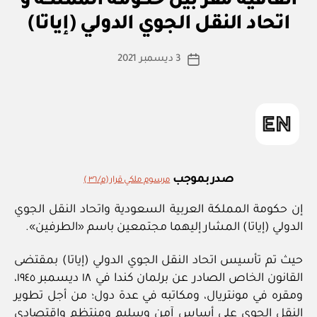
اتفاقية مقر بين حكومة المملكة و
ظ
ا
ا
اتحاد النقل الجوي الدولي (إياتا)
س
م
أو
ط
كاتب
لا
3 ديسمبر 2021
ة
تاريخ
ئ
المقالة
ad
المقالة
ح
m
ة
in
صدر بموجب
مرسوم ملكي قرار (م/ ٣٦ )
إن حكومة المملكة العربية السعودية واتحاد النقل الجوي
الدولي (إياتا) المشار إليهما مجتمعين باسم «الطرفين».
حيث تم تأسيس اتحاد النقل الجوي الدولي (إياتا) بمقتضى
القانون الخاص الصادر عن برلمان كندا في ١٨ ديسمبر ١٩٤٥،
ومقره في مونتريال، ومكاتبه في عدة دول؛ من أجل تطوير
النقل الجوي على أساس آمن وسليم ومنتظم واقتصادي