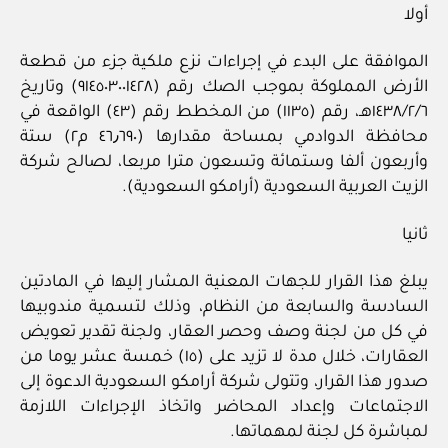
أولا
الموافقة ﻋﻠﻰ اﻟﺒﺪء في إﺟﺮاءات ﻧﺰع ﻣﻠﻜﻴﺔ ﺟﺰء ﻣﻦ ﻗﻄﻌﺔ
اﻷرض المملوكة بموجب اﻟﺼﻚ رﻗﻢ (٩١٤٥٠٣٠٠١٤٢٨) وﺗﺎرﻳﺦ
١٤٣٨/٢/٦هـ، رﻗﻢ (١١٣٥) ﻣﻦ المخطط رﻗﻢ (٤٣) اﻟﻮاﻗﻌﺔ في
ﻣﺤﺎﻓﻈﺔ اﻟﺪوادﻣﻲ بمساحة ﻣﻘﺪارﻫﺎ (٤٦٫٦٩٠ م٢) ﺳﺘﺔ
وأرﺑﻌﻮن أﻟﻔﺎ وستمائة وﺗﺴﻌﻮن ﻣﺘﺮا ﻣﺮﺑﻌﺎ، ﻟﺼﺎﻟﺢ ﺷﺮﻛﺔ
اﻟﺰﻳﺖ اﻟﻌﺮﺑﻴﺔ اﻟﺴﻌﻮدﻳﺔ (أراﻣﻜﻮ اﻟﺴﻌﻮدﻳﺔ).
ثانيا
ﻳﺒﻠﻎ ﻫﺬا اﻟﻘﺮار ﻟﻠﺠﻬﺎت المعنية المشار إﻟﻴﻬا في المادتين
اﻟﺴﺎدﺳﺔ واﻟﺴﺎﺑﻌﺔ ﻣﻦ اﻟﻨﻈﺎم، وذﻟﻚ ﻟﺘﺴﻤﻴﺔ ﻣﻨﺪوﺑﻴﻬﺎ
في ﻛﻞ ﻣﻦ لجنة وﺻﻒ وﺣﺼﺮ اﻟﻌﻘﺎر، ولجنة ﺗﻘﺪﻳﺮ ﺗﻌﻮﻳﺾ
اﻟﻌﻘﺎرات، ﺧﻼل ﻣﺪة ﻻ ﺗﺰﻳﺪ ﻋﻠﻰ (١٥) ﺧﻤﺴﺔ ﻋﺸﺮ يوما ﻣﻦ
ﺻﺪور ﻫﺬا اﻟﻘﺮار، وﺗﺘﻮﻟﻰ ﺷﺮﻛﺔ أراﻣﻜﻮ اﻟﺴﻌﻮدﻳﺔ اﻟﺪﻋﻮة إﻟﻰ
اﻻﺟﺘﻤﺎﻋﺎت وإﻋﺪاد المحاضر واﺗﺨﺎذ اﻹﺟﺮاءات اﻟﻼزﻣﺔ
لمباشرة ﻛﻞ لجنة لمهماتها.