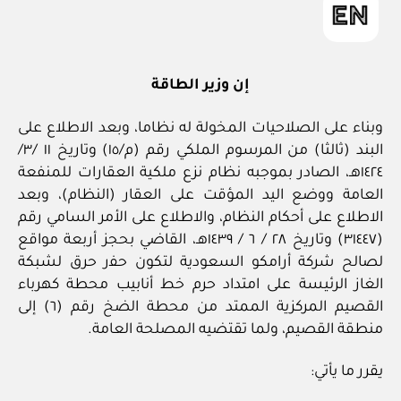
إن وزﻳﺮ اﻟﻄﺎﻗﺔ
وبناء على اﻟﺼﻼﺣﻴﺎت المخولة ﻟﻪ ﻧﻈﺎﻣﺎ، وﺑﻌﺪ اﻻﻃﻼع ﻋﻠﻰ
اﻟﺒﻨﺪ (ﺛﺎﻟﺜﺎ) ﻣﻦ المرسوم الملكي رﻗﻢ (م/١٥) وﺗﺎرﻳﺦ ١١ /٣/
١٤٢٤ﻫـ، اﻟﺼﺎدر بموجبه ﻧﻈﺎم ﻧﺰع ﻣﻠﻜﻴﺔ اﻟﻌﻘﺎرات ﻟﻠﻤﻨﻔﻌﺔ
اﻟﻌﺎﻣﺔ ووﺿﻊ اﻟﻴﺪ المؤقت ﻋﻠﻰ اﻟﻌﻘﺎر (اﻟﻨﻈﺎم)، وﺑﻌﺪ
اﻻﻃﻼع ﻋﻠﻰ أﺣﻜﺎم اﻟﻨﻈﺎم، واﻻﻃﻼع ﻋﻠﻰ اﻷﻣﺮ اﻟﺴﺎﻣﻲ رﻗﻢ
(٣١٤٤٧) وﺗﺎرﻳﺦ ٢٨ / ٦ / ١٤٣٩هـ، اﻟﻘﺎﺿﻲ ﺑﺤﺠﺰ أرﺑﻌﺔ ﻣﻮاﻗﻊ
ﻟﺼﺎﻟﺢ ﺷﺮﻛﺔ أراﻣﻜﻮ اﻟﺴﻌﻮدﻳﺔ ﻟﺘﻜﻮن ﺣﻔر ﺣﺮق ﻟﺸﺒﻜﺔ
اﻟﻐﺎز اﻟﺮﺋﻴﺴﺔ ﻋﻠﻰ اﻣﺘﺪاد ﺣﺮم ﺧﻂ أﻧﺎﺑﻴﺐ ﻣﺤﻄﺔ ﻛﻬﺮﺑﺎء
اﻟﻘﺼﻴﻢ المركزية الممتد ﻣﻦ ﻣﺤﻄﺔ اﻟﻀﺦ رﻗﻢ (٦) إﻟﻰ
ﻣﻨﻄﻘﺔ اﻟﻘﺼﻴﻢ، ولما ﺗﻘﺘﻀﻴﻪ المصلحة اﻟﻌﺎﻣﺔ.
ﻳﻘﺮر ﻣﺎ ﻳﺄﺗﻲ: