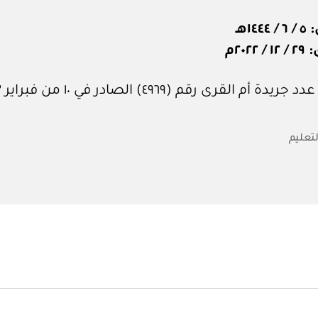
١٤هـ
٢٠٢٢م
 أم القرى رقم (٤٩٦٩) الصادر في ١٠ من فبراير ٢٠٢٣م.
لتعليم