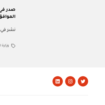
صدر في: ٥ / ٦ / ٤٤
الموافق: ٢٩ / ١٢ / 
نشر في عدد جريدة
وزارة ا
الوسوم
تويتر
Instagram
LinkedIn