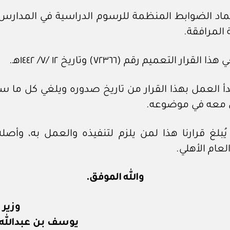
اعتماد الضوابط المنظمة للرسوم الدراسية في المدارس 
المرافقة.
ا القرار التعميم رقم (٧٢٣٦٦) وتاريخ ١٢ /٧/ ١٤٤٢هـ.
يبدأ العمل بهذا القرار من تاريخ صدوره ويلغي كل ما س
معه في موضوعه.
يُبلغ قرارنا هذا لمن يلزم لتنفيذه والعمل به، وأصله
لعام الأهلي.
والله الموفق.
وزير 
يوسف بن عبدالله ا