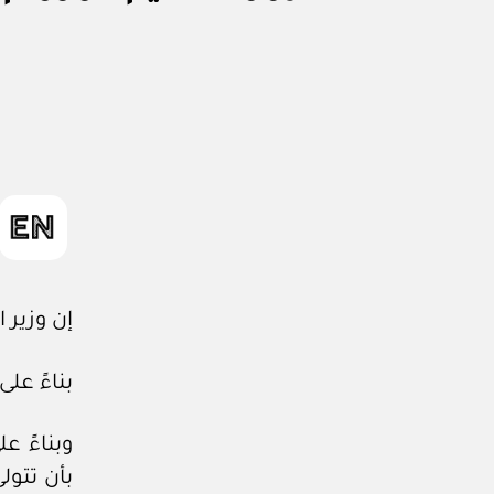
ر
ار
و
ز
ا
ر
ي
إن وزير ا
بناءً على
بأن تتول