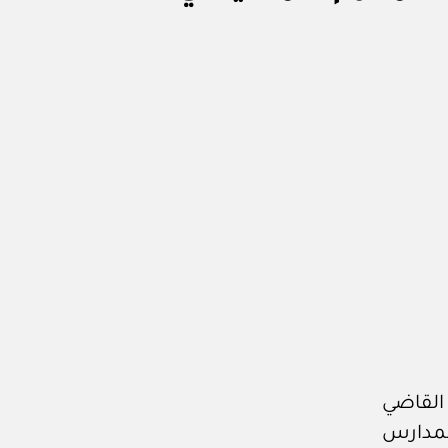
لس الوزراء رقم (٢٣٧) وتاريخ ٢١ /٧/ ١٤٣٣هـ، القاضي
المدارس