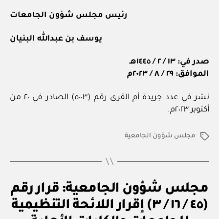
رئيس مجلس شؤون الجامعات
يوسف بن عبدالله البنيان
صدر في: ١٣ / ٢ / ١٤٤٥هـ
الموافق: ٢٩ / ٨ / ٢٠٢٣م
نشر في عدد جريدة أم القرى رقم (٥٠٠٣) الصادر في ٢٠ من
أكتوبر ٢٠٢٣م.
مجلس شؤون الجامعية
الوسوم
ق
التصنيفات
مجلس شؤون الجامعية: قرار رقم
ر
ار
(٤٥ / ١٦ / ٣) إقرار اللائحة التنظيمية
بو
و
ا
زا