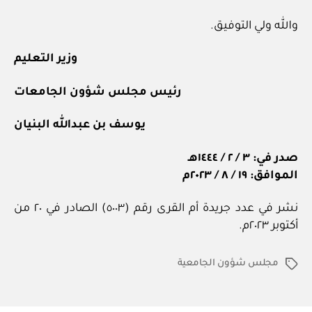
والله ولي التوفيق.
وزير التعليم
رئيس مجلس شؤون الجامعات
يوسف بن عبدالله البنيان
صدر في: ٣ / ٢ / ١٤٤٤هـ
الموافق: ١٩ / ٨ / ٢٠٢٣م
نشر في عدد جريدة أم القرى رقم (٥٠٠٣) الصادر في ٢٠ من
أكتوبر ٢٠٢٣م.
مجلس شؤون الجامعية
الوسوم