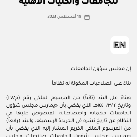
للجامعات والكليات الأهلية
س
ر
ي
ط
كاتب
19 أغسطس 2023
ة
تاريخ
المقالة
ad
المقالة
m
in
إن مجلس شؤون الجامعات
بناءً على الصلاحيات المخولة له نظاماً
وبناءً على البند (ثانياً) من المرسوم الملكي رقم (م/٢٧)
وتاريخ ٢ /٣/ ١٤٤١هـ، الذي يقضي بأن «يمارس مجلس شؤون
الجامعات مهماته واختصاصاته المنصوص عليها في
النظام من تاريخ نشره في الجريدة الرسمية»، والبند (رابعاً)
من المرسوم الملكي الكريم المشار إليه الذي يقضي بأن
«يمارس مجلس شؤون الجامعات صلاحيات مجلس