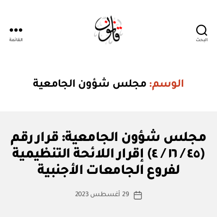
البحث
القائمة
قانون
الوسم:
مجلس شؤون الجامعية
ق
التصنيفات
مجلس شؤون الجامعية: قرار رقم
ر
ار
(٤٥ / ١٦ / ٤) إقرار اللائحة التنظيمية
بو
و
ا
زا
لفروع الجامعات الأجنبية
س
ر
ي
ط
كاتب
29 أغسطس 2023
ة
تاريخ
المقالة
ad
المقالة
m