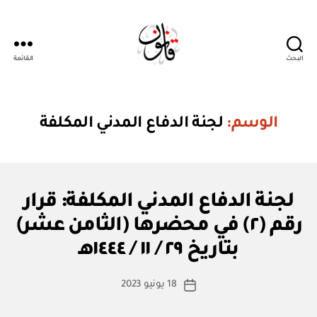
البحث
القائمة
قانون
الوسم:
لجنة الدفاع المدني المكلفة
ق
التصنيفات
لجنة الدفاع المدني المكلفة: قرار
ر
ار
رقم (٢) في محضرها (الثامن عشر)
بو
و
ا
زا
بتاريخ ٢٩ / ١١ / ١٤٤٤هـ
س
ر
ي
ط
كاتب
18 يونيو 2023
ة
تاريخ
المقالة
ad
المقالة
m