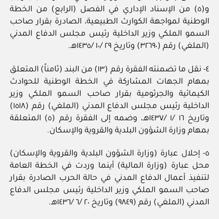
و(٥) من الإسناد الإداري في الفصل (الرابع) من الخطة
الوطنية لمواجهة الكوارث الطبيعية، الصادرة بقرار صاحب
السمو الملكي وزير الداخلية رئيس مجلس الدفاع المدني
(الملغي) رقم (٣٢٦٩٠) وتاريخ ٢٩ /١٠ /١٤٣٥هـ.
٤- نقل ما تضمنته الفقرة رقم (١٣) من البند (ثامناً) المتعلق
بمهام الجهات المشاركة في الخطة الوطنية للحوادث
الكيمائية والجرثومية بقرار صاحب السمو الملكي وزير
الداخلية رئيس مجلس الدفاع المدني (الملغي) رقم (١٥١٨)
وتاريخ ١٦ /١ /١٤٣٧هـ، وضمه إلى الفقرة رقم (٥) المتعلقة
بمهام وزارة الشؤون البلدية والقروية والإسكان.
٥- إحلال عبارة (وزارة الشؤون البلدية والقروية والإسكان)
محل عبارة (وزارة المالية) أينما وردت في الخطة العامة
لتنفيذ أعمال الدفاع المدني في حالة الحرب الصادرة بقرار
صاحب السمو الملكي وزير الداخلية رئيس مجلس الدفاع
المدني (الملغي) رقم (٩٨٤٩) وتاريخ ٢٠ /٦ /١٤٣٦هـ.