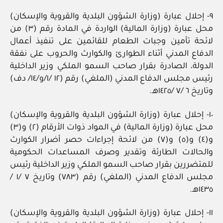
٩- إحلال عبارة (وزارة الشؤون البلدية والقروية والإسكان)
محل عبارة (وزارة المالية) الواردة في المادة رقم (٣) من
لائحة تأمين وجبات الطعام للقائمين على تنفيذ أعمال
الدفاع المدني أثناء الطوارئ والكوارث والحروب على نفقة
الدولة، الصادرة بقرار صاحب السمو الملكي وزير الداخلية
رئيس مجلس الدفاع المدني (الملغي) رقم (١٢ /١/و/١٤/ دف)
وتاريخ ٦ /٧ /١٤٢٥هـ.
١٠- إحلال عبارة (وزارة الشؤون البلدية والقروية والإسكان)
محل عبارة (وزارة المالية) في المواد ذوات الأرقام (٢) و(٣)
و(٤) و(٥) و(٧) من لائحة إجراءات حصر أضرار الكوارث
والحالات الطارئة وتقدير وصرف المساعدات الحكومية
للمتضررين بقرار صاحب السمو الملكي وزير الداخلية رئيس
مجلس الدفاع المدني (الملغي) رقم (٧٨٣) وتاريخ ٧ /١ /
١٤٣٥هـ.
١١- إحلال عبارة (وزارة الشؤون البلدية والقروية والإسكان)