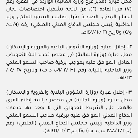
محل عبارة (مدير فرع وزارة المالية) الواردة في الفقرة رقم
(٧) من المادة (٢)، من لائحة تشكيل اختصاصات لجان
الدفاع المدني، الصادرة بقرار صاحب السمو الملكي وزير
الداخلية رئيس مجلس الدفاع المدني (الملغي) رقم (٩/ت/
و/٤) وتاريخ ٢٦ /١٠ /١٤٠٧هـ.
١٢- إحلال عبارة (وزارة الشؤون البلدية والقروية والإسكان)
محل عبارة (وزارة المالية) في محضر تحديد آلية التعويض
العادل، الموافق عليه بموجب برقية صاحب السمو الملكي
وزير الداخلية بالنيابة رقم (٣ /٢ /٥٠٩ د ف) وتاريخ ٢٧ /٤ /
١٤٢٣هـ.
١٣- إحلال عبارة (وزارة الشؤون البلدية والقروية والإسكان)
محل عبارة (وزارة المالية) في محضر دراسة إخلاء القرى
والهجر على الشريط الحدودي التي لا يوجد بها خدمات
الدفاع المدني، الموافق عليه ببرقية صاحب السمو الملكي
وزير الداخلية رئيس مجلس الدفاع المدني (الملغي) رقم
(ح٣ /٢ /١٧٠٨ س د ف) وتاريخ ٣ /١٢ /١٤٢١هـ).