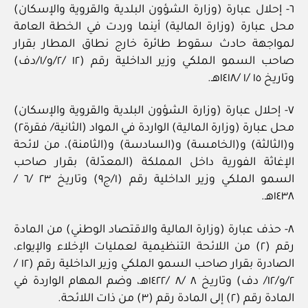
٦- إحلال عبارة (وزارة الشؤون البلدية والقروية والإسكان)
محل عبارة (وزارة المالية) أينما وردت في الخطة العامة
لمواجهة حادث سقوط طائرة خارج نطاق المطار بقرار
صاحب السمو الملكي وزير الداخلية رقم (١٢ /٢/و/١/دف)
وتاريخ ١٥ /١ /١٤١٨هـ.
٧- إحلال عبارة (وزارة الشؤون البلدية والقروية والإسكان)
محل عبارة (وزارة المالية) الواردة في المواد (الثانية/ فقرة٢)
و(الثالثة) و(الخامسة) و(السادسة) و(الثامنة)، من لائحة
الإغاثة الفورية داخل المملكة (المعدّلة) بقرار صاحب
السمو الملكي وزير الداخلية رقم (١/ج٩) وتاريخ ٢٣ /٦ /
١٤٣٨هـ.
٨- حذف عبارة (وزارة المالية والاقتصاد الوطني) من المادة
رقم (٢) من اللائحة التنظيمية لعمليات الإخلاء والإيواء،
الصادرة بقرار صاحب السمو الملكي وزير الداخلية رقم (١٢ /
٢/و/١٢/ دف) وتاريخ ٨ /٨ /١٤٢٢هـ، وضم المهام الواردة في
المادة رقم (٢) إلى المادة رقم (٣) من ذات اللائحة.