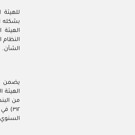
للهيئة 
بشكله ا
الهيئة ا
النظام ا
الشأن.
يضمن مج
من البند
السنوي 