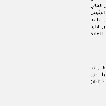
 الحالي
الرئيس
 عليها
 إدارة
لمادة
 زمنيا
رأ على
(أولا)