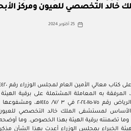
ا
لك خالد التخصصي للعيون ومركز الأبح
س
ط
ة
كاتب
25 أكتوبر 2024
تاريخ
a
المقالة
المقالة
d
m
in
 ١٤٤٦هـ، المرفقة به المعاملة المشتملة على برقية الهيئة
لمدينة الرياض رقم ٢٠٢٤٠١١٥٠٧٥ في ٣ /٧/ ٤٤٥
الأساس لمستشفى الملك خالد التخصصي للعيون
 وما تضمنته برقية الهيئة بهذا الخصوص. وما أوضحه
يئة الخبراء بمجلس الوزراء أعدت بهذا الشأن مذكرت