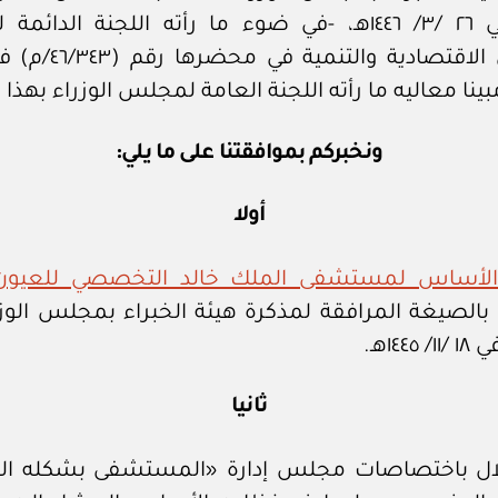
(١٠٢٦) في ٢٦ /٣/ ١٤٤٦هـ، -في ضوء ما رأته اللجنة الد
ونخبركم بموافقتنا على ما يلي:
أولا
الأساس لمستشفى الملك خالد التخصصي للعيون
 بالصيغة المرافقة لمذكرة هيئة الخبراء بمجلس الوز
ثانيا
ال باختصاصات مجلس إدارة «المستشفى بشكله ال