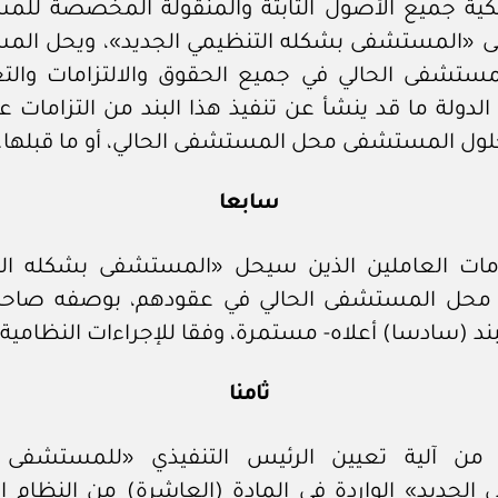
كية جميع الأصول الثابتة والمنقولة المخصصة لل
إلى «المستشفى بشكله التنظيمي الجديد»، ويحل ال
ستشفى الحالي في جميع الحقوق والالتزامات والتع
دولة ما قد ينشأ عن تنفيذ هذا البند من التزامات عا
لول المستشفى محل المستشفى الحالي، أو ما قبلها.
سابعا
ات العاملين الذين سيحل «المستشفى بشكله ال
 محل المستشفى الحالي في عقودهم، بوصفه صا
بند (سادسا) أعلاه- مستمرة، وفقا للإجراءات النظامية.
ثامنا
 من آلية تعيين الرئيس التنفيذي «للمستشفى
ي الجديد» الواردة في المادة (العاشرة) من النظام 