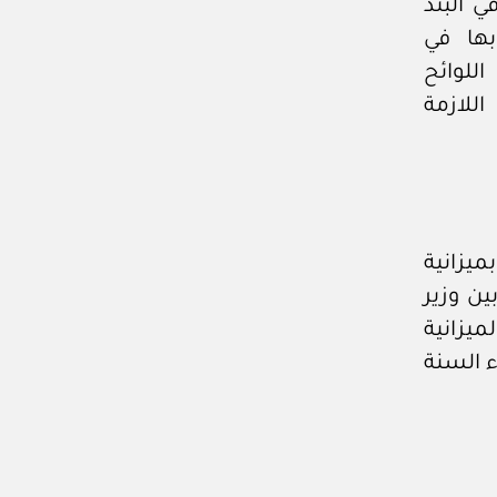
 البند
بها في
للوائح
للازمة
يزانية
ين وزير
يزانية
 السنة