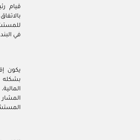
قيام رئ
بالاتفاق
للمستشف
في البند 
يكون إق
بشكله ا
المالية
المشار إ
المستشفى