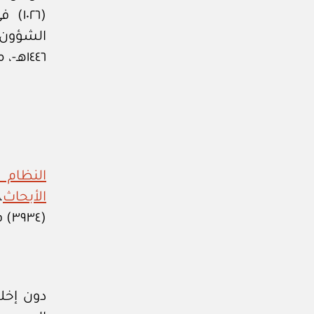
١٤٤٦هـ-، مبينا معاليه ما رأته اللجنة العامة لمجلس الوزراء بهذا الصدد.
النظام 
الأبحاث
،
(٣٩٣٤) في ١٨ /١١/ ١٤٤٥هـ.
دون إخل