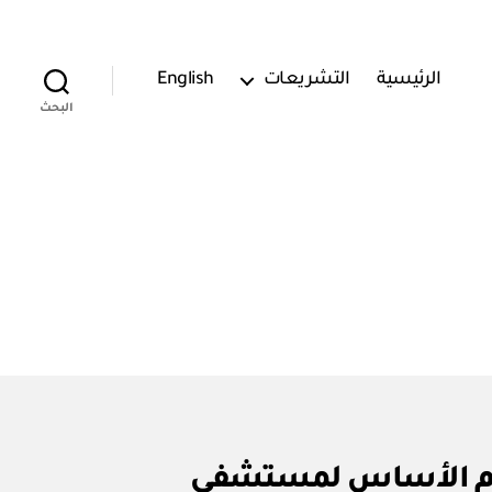
الرئيسية
التشريعات
English
البحث
٢٨) الموافقة على النظام الأساس لمستشفى