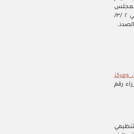
ائمة لمجلس
الشؤون الاقتصادية والتنمية في محضرها رقم (٤٦/٣٤٣/م) في ٢ /٣/
 ومركز
راء رقم
تنظيمي