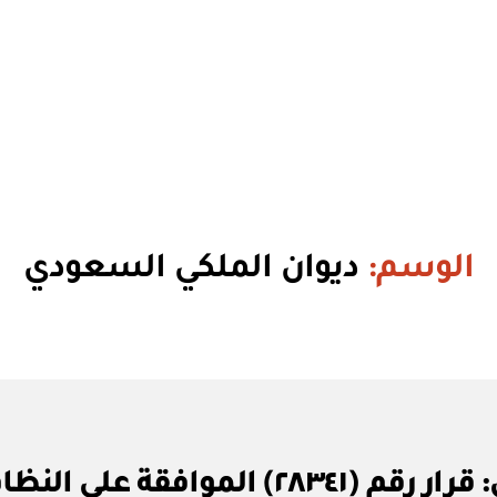
الوسم:
ديوان الملكي السعودي
بو
ديوان الملكي السعودي: قرار رقم (٣٤١