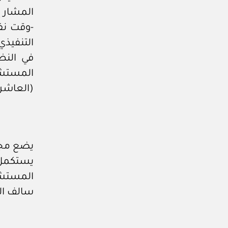
المشار إ
-وقت نف
التنفيذ
في النظ
المستش
(العاشر
يضع مجل
يستكمل 
المستشف
سالف الذ