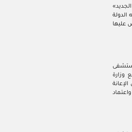
لجديد»
 الدولة
 عليها
مستشفى
 وزارة
لإعانة
واعتماد