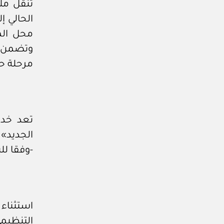
تنقل مل
الحالي 
محل الم
وتضمن ال
مرحلة ح
تعد خدم
الجديد»
-وفقا لل
استثناء
التنظيم