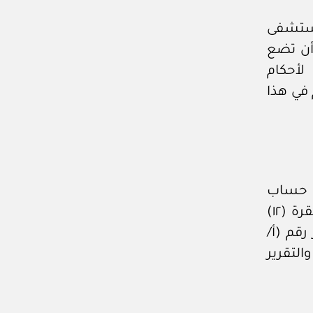
مستشفى
أن تضع
 لأحكام
 في هذا
ن حساب
الهيئة الختامي، وتقريرها السنوي -قبل الرفع عنهما وفقا للفقرة (١٢)
رقم (أ/
 والتقرير