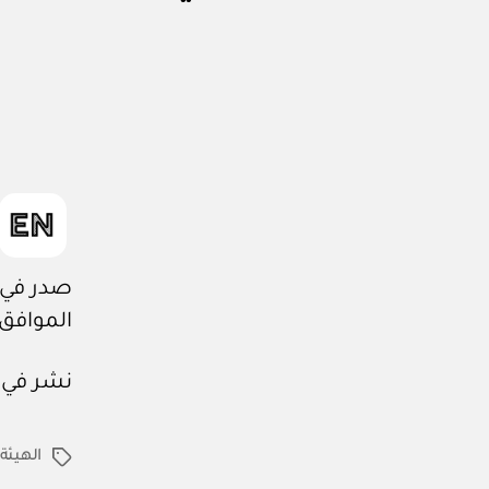
ر
ار
و
ز
ا
ر
ي
صدر في: ١٢ / ١ / ٤٤٥
الموافق: ٣٠ / ٧ / ٢٣
نشر في عدد جريدة
الهيئة
الوسوم