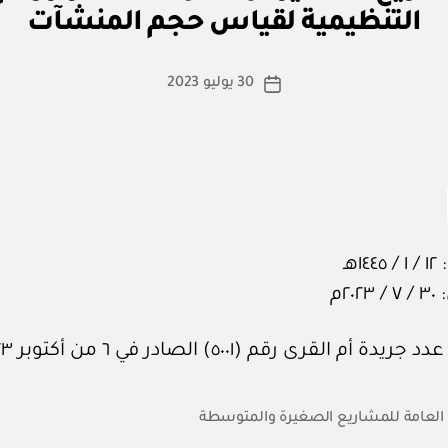
ا
التنظيمية لقياس حجم المنشآت
س
ط
ة
كاتب
30 يوليو 2023
تاريخ
a
المقالة
المقالة
d
m
in
١هـ
٢٠م
 أم القرى رقم (٥٠٠١) الصادر في ٦ من أكتوبر ٢٠٢٣م.
 العامة للمشاريع الصغيرة والمتوسطة