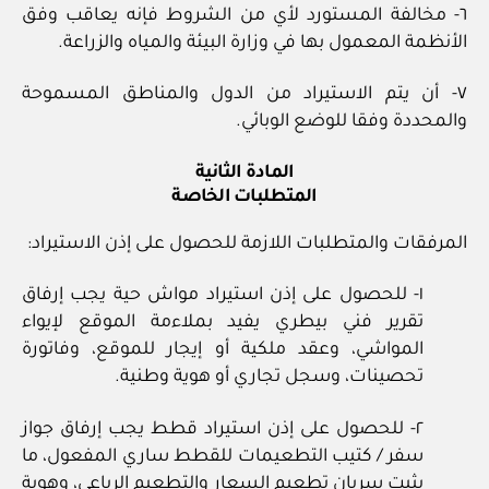
٦- مخالفة المستورد لأي من الشروط فإنه يعاقب وفق
الأنظمة المعمول بها في وزارة البيئة والمياه والزراعة.
٧- أن يتم الاستيراد من الدول والمناطق المسموحة
والمحددة وفقا للوضع الوبائي.
المادة الثانية
المتطلبات الخاصة
المرفقات والمتطلبات اللازمة للحصول على إذن الاستيراد:
١- للحصول على إذن استيراد مواش حية يجب إرفاق
تقرير فني بيطري يفيد بملاءمة الموقع لإيواء
المواشي، وعقد ملكية أو إيجار للموقع، وفاتورة
تحصينات، وسجل تجاري أو هوية وطنية.
٢- للحصول على إذن استيراد قطط يجب إرفاق جواز
سفر / كتيب التطعيمات للقطط ساري المفعول، ما
يثبت سريان تطعيم السعار والتطعيم الرباعي، وهوية