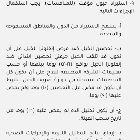
٩- استيراد خيول مؤقت (للمنافسات)، يجب استكمال
الإجراءات التالية:
أ- يسمح الاستيراد من الدول والمناطق المسموحة
والمحددة.
ب- تحصين الخيل ضد مرض إنفلونزا الخيل على أن
تكون قد تلقت الخيل جرعتي تحصين ابتدائي ضد
إنفلونزا الخيل بواقع (٢١-٤٢) يوما بينهما أو حسب
تعليمات الشركة المصنعة للقاح على أن تكون كل
التحصينات مسجلة في جواز / تعريف الخيل بشرط
أن يكون قد مضى على التحصين (١٤) يوما ولم يمض
عليها (٩٠) يوما.
ج- أن يكون تحليل الدم لم يمض عليه (٣٠) يوما من
تاريخ سحب العينة.
د- إرفاق نتائج التحاليل اللازمة والإجراءات الصحية