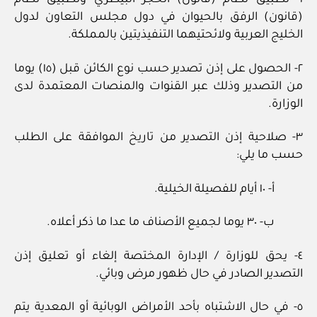
١- تطبيق نظام (قانون) الحجر البيطري وتطبيق نظام
(قانون) الرفق بالحيوان في دول مجلس التعاون لدول
الخليج العربية ولائحتيهما التنفيذيتين بالمملكة.
٢- الحصول على إذن تصدير حسب نوع الكائن قبل (١٥) يوما
من التصدير وذلك عبر القنوات والمنصات المعتمدة لدى
الوزارة.
٣- صلاحية إذن التصدير من تاريخ الموافقة على الطلب
حسب ما يلي:
أ- ١٠ أيام للفصيلة الخيلية.
ب- ٣٠ يوما لجميع الأصناف ما عدا ما ذكر أعلاه.
٤- يحق للوزارة / الإدارة المختصة إلغاء أو تعليق إذن
التصدير الصادر في حال ظهور مرض وبائي.
٥- في حال الاشتباه بأحد الأمراض الوبائية أو المعدية يتم