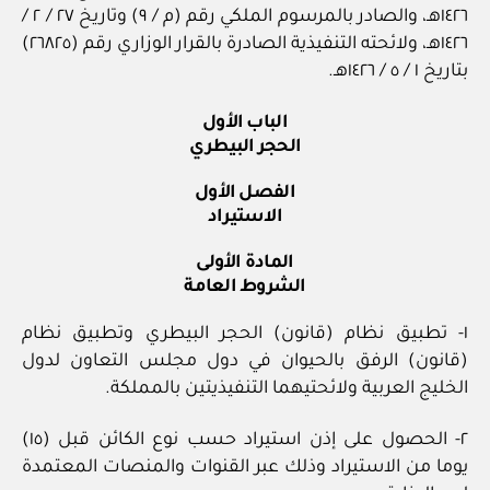
١٤٢٦هـ، والصادر بالمرسوم الملكي رقم (م / ٩) وتاريخ ٢٧ / ٢ /
١٤٢٦هـ، ولائحته التنفيذية الصادرة بالقرار الوزاري رقم (٢٦٨٢٥)
بتاريخ ١ / ٥ / ١٤٢٦هـ.
الباب الأول
الحجر البيطري
الفصل الأول
الاستيراد
المادة الأولى
الشروط العامة
١- تطبيق نظام (قانون) الحجر البيطري وتطبيق نظام
(قانون) الرفق بالحيوان في دول مجلس التعاون لدول
الخليج العربية ولائحتيهما التنفيذيتين بالمملكة.
٢- الحصول على إذن استيراد حسب نوع الكائن قبل (١٥)
يوما من الاستيراد وذلك عبر القنوات والمنصات المعتمدة